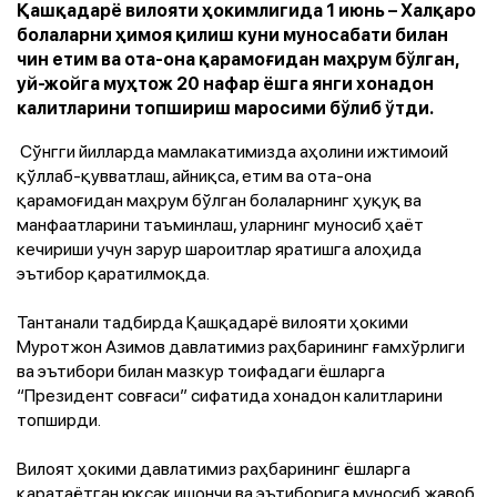
Қашқадарё вилояти ҳокимлигида 1 июнь – Халқаро
болаларни ҳимоя қилиш куни муносабати билан
чин етим ва ота-она қарамоғидан маҳрум бўлган,
уй-жойга муҳтож 20 нафар ёшга янги хонадон
калитларини топшириш маросими бўлиб ўтди.
Сўнгги йилларда мамлакатимизда аҳолини ижтимоий
қўллаб-қувватлаш, айниқса, етим ва ота-она
қарамоғидан маҳрум бўлган болаларнинг ҳуқуқ ва
манфаатларини таъминлаш, уларнинг муносиб ҳаёт
кечириши учун зарур шароитлар яратишга алоҳида
эътибор қаратилмоқда.
Тантанали тадбирда Қашқадарё вилояти ҳокими
Муротжон Азимов давлатимиз раҳбарининг ғамхўрлиги
ва эътибори билан мазкур тоифадаги ёшларга
“Президент совғаси” сифатида хонадон калитларини
топширди.
Вилоят ҳокими давлатимиз раҳбарининг ёшларга
қаратаётган юксак ишончи ва эътиборига муносиб жавоб