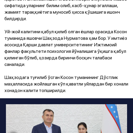
сифатида уларнинг билим олиб, касб-ҳунар эгаллаши,
жамият тараққиётига муносиб ҳисса қўшишига ишонч
билдирди.
Уй-жой калитини қабул қилиб олган ёшлар орасида Косон
туманида яшовчи Шаҳзода Нурматова ҳам бор. У имтиёз
асосида Қарши давлат университетининг Ижтимоий
фанлар факультети психология йўналишига ўқишга қабул
қилинган бўлиб, ҳозирда биринчи босқич талабаси
саналади.
Шаҳзодага туғилиб ўсган Косон туманининг Дўстлик
маҳалласида жойлашган кўп қаватли уйлардан бир хонали
хонадон калити топширилди.