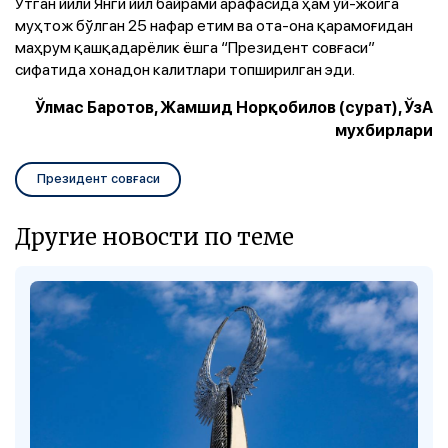
Ўтган йили Янги йил байрами арафасида ҳам уй-жойга
муҳтож бўлган 25 нафар етим ва ота-она қарамоғидан
маҳрум қашқадарёлик ёшга “Президент совғаси”
сифатида хонадон калитлари топширилган эди.
Ўлмас Баротов, Жамшид Норқобилов (сурат), ЎзА
мухбирлари
Президент совғаси
Другие новости по теме