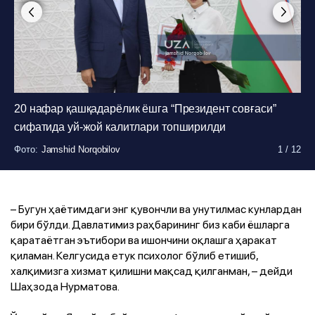
20 нафар қашқадарёлик ёшга “Президент совғаси”
Фото
Фото
:
:
Jamshid Norqobilov
Jamshid Norqobilov
1
1
/
/
12
12
сифатида уй-жой калитлари топширилди
Фото
Фото
Фото
Фото
Фото
Фото
Фото
Фото
Фото
Фото
:
:
:
:
:
:
:
:
:
:
Jamshid Norqobilov
Jamshid Norqobilov
Jamshid Norqobilov
Jamshid Norqobilov
Jamshid Norqobilov
Jamshid Norqobilov
Jamshid Norqobilov
Jamshid Norqobilov
Jamshid Norqobilov
Jamshid Norqobilov
1
1
1
1
1
1
1
1
1
1
/
/
/
/
/
/
/
/
/
/
12
12
12
12
12
12
12
12
12
12
– Бугун ҳаётимдаги энг қувончли ва унутилмас кунлардан
бири бўлди. Давлатимиз раҳбарининг биз каби ёшларга
қаратаётган эътибори ва ишончини оқлашга ҳаракат
қиламан. Келгусида етук психолог бўлиб етишиб,
халқимизга хизмат қилишни мақсад қилганман, – дейди
Шаҳзода Нурматова.