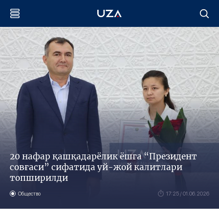
20 нафар қашқадарёлик ёшга “Президент
совғаси” сифатида уй-жой калитлари
топширилди
Общество
17:25 / 01.06.2026