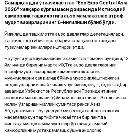
Самарқандда ўтказилаётган “Eco Expo Central Asia
2026” халқаро кўргазмаси доирасида Иқтисодий
ҳамкорлик ташкилотига аъзо мамлакатлар атроф-
муҳит вазирларининг 6-йиғилиши бўлиб ўтди.
Йиғилишда ташкилотга аъзо давлатлар делегациялари,
ташкилот котибияти раҳбарияти ва ҳамкор халқаро
тузилмалар вакиллари иштирок этди.
– Бугунги учрашувимизнинг аҳамиятли томони шундаки, 12
йил ичида биринчи марта ИҲТга аъзо давлатларнинг
атроф-муҳит вазирлари замонавий экологик
муаммоларни ҳал қилиш бўйича мувофиқлаштирилган
ёндашувларни ишлаб чиқиш учун йиғилдик, – деди тадбир
аввалида Ўзбекистон Республикаси Президентининг
экология масалалари бўйича маслаҳатчиси – Экология ва
иқлим ўзгариши миллий қўмитаси раиси Азиз
Абдуҳакимов. – Бугун дунё миқёсида глобал экологик
масалалар кун тартибига чиқаётган бир пайтда
минтақамиздаги мамлакатлар ўртасида амалий
ҳамкорликни мустаҳкамлаш, қўшма экологик