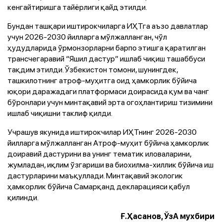
кенгайтиришга тайёрлиги қайд этилди.
Бундан ташқари иштирокчиларга ИҲТга аъзо давлатлар
учун 2026-2030 йилларга мўлжалланган, чўл
ҳудудларида ўрмонзорларни барпо этишга қаратилган
трансчегаравий “Яшил дастур” ишлаб чиқиш ташаббуси
тақдим этилди. Ўзбекистон томони, шунингдек,
ташкилотнинг атроф-муҳитга оид ҳамкорлик бўйича
юқори даражадаги платформаси доирасида қум ва чанг
бўронлари учун минтақавий эрта огоҳлантириш тизимини
ишлаб чиқишни таклиф қилди.
Учрашув якунида иштирокчилар ИҲТнинг 2026-2030
йилларга мўлжалланган Атроф-муҳит бўйича ҳамкорлик
доиравий дастурини ва унинг тематик иловаларини,
жумладан, иқлим ўзгариши ва биохилма-хиллик бўйича иш
дастурларини маъқуллади. Минтақавий экологик
ҳамкорлик бўйича Самарқанд декларацияси қабул
қилинди.
Ғ.Ҳасанов, ЎзА мухбири