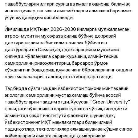
ташаббусларни илгари суриш ва амалга ошириш, билим ва
инновациялар, энг яхши амалиётларни алмашиш барчамиз
учун жуда муҳим ҳисобланади.
Йиғилишда ИҲТнинг 2026-2030 йилларга мўлжалланган
атроф-муҳитни муҳофаза қилиш бўйича доиравий
дастури, иқлим ва биохилма-хиллик бўйича иш
дастурлари ва Самарқанд декларацияси муҳокама
қилинди. Чўлланишга қарши курашиш, илмий-техник
ҳамкорликни ривожлантириш, барқарор ўрмон
хўжалигини бошқариш, қум ва чанг бўронларининг олдини
олиш масалаларига алоҳида эътибор қаратилди.
Тадбирда сўзга чиққан Ўзбекистон томони минтақавий
экологик ҳамкорликни мустаҳкамлаш бўйича асосий
ташаббусларни тақдим этди. Хусусан, “Green University”
қошидаги чўлланишга қарши кураш ва чўл иқтисодиёти
илмий-тадқиқот институти фаолияти, шунингдек,
Ўзбекистоннинг ИҲТ мамлакатлари билан илмий
тадқиқотлар, технологиялар алмашинуви ва қўшма синов
лойиҳаларини амалга оширишда ҳамкорликни