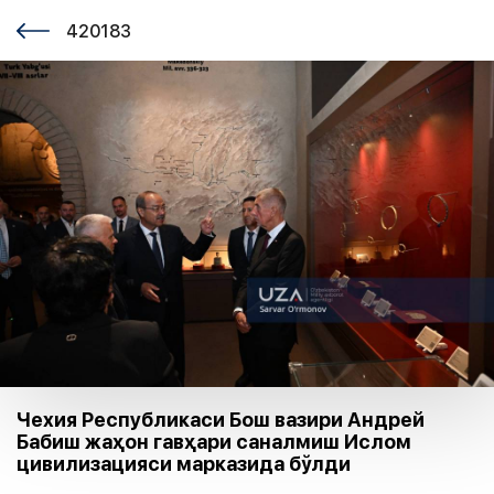
420183
Чехия Республикаси Бош вазири Андрей
Бабиш жаҳон гавҳари саналмиш Ислом
цивилизацияси марказида бўлди