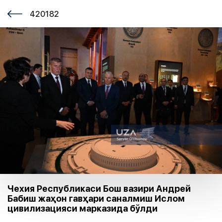
420182
Чехия Республикаси Бош вазири Андрей
Бабиш жаҳон гавҳари саналмиш Ислом
цивилизацияси марказида бўлди