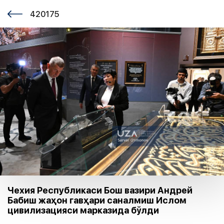
420175
Чехия Республикаси Бош вазири Андрей
Бабиш жаҳон гавҳари саналмиш Ислом
цивилизацияси марказида бўлди