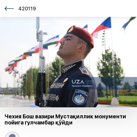
420119
Чехия Бош вазири Мустақиллик монументи
пойига гулчамбар қўйди