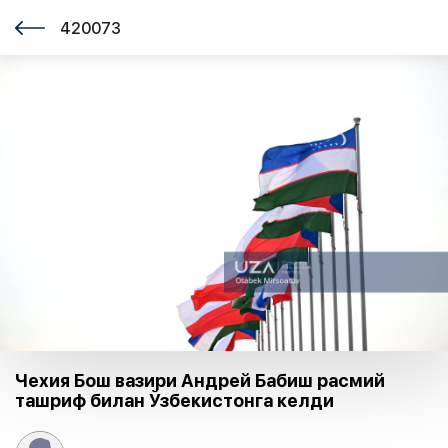
420073
Чехия Бош вазири Андрей Бабиш расмий
ташриф билан Ўзбекистонга келди