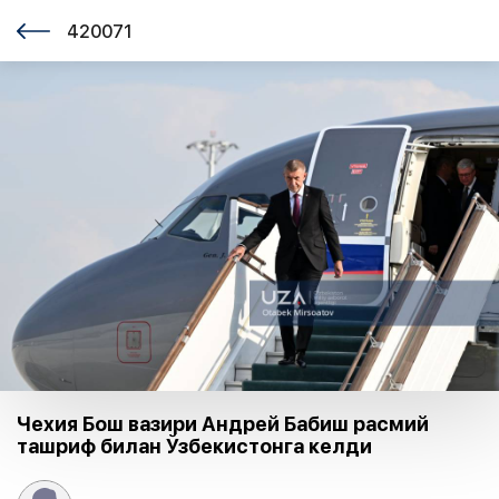
420071
Чехия Бош вазири Андрей Бабиш расмий
ташриф билан Ўзбекистонга келди