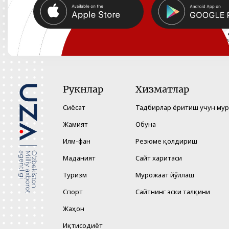
Рукнлар
Хизматлар
Сиёсат
Тадбирлар ёритиш учун му
Жамият
Обуна
Илм-фан
Резюме қолдириш
Маданият
Сайт харитаси
Туризм
Мурожаат йўллаш
Спорт
Сайтнинг эски талқини
Жаҳон
Иқтисодиёт