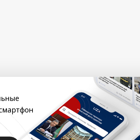
льные
 смартфон