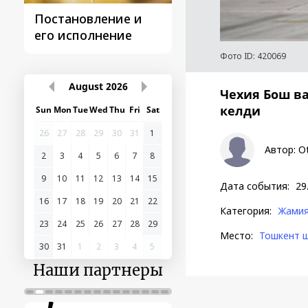
Постановление и
Поездки
его исполнение
Президента
Фото ID:
420069
August
2026
Чехия Бош в
келди
Sun
Mon
Tue
Wed
Thu
Fri
Sat
26
27
28
29
30
31
1
Автор
:
O
2
3
4
5
6
7
8
9
10
11
12
13
14
15
Дата события
:
29
16
17
18
19
20
21
22
Категория
:
Жами
23
24
25
26
27
28
29
Место
:
Тошкент 
30
31
1
2
3
4
5
Наши партнеры