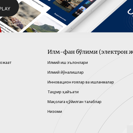
Илм-фан бўлими (электрон ж
рожаат
Илмий иш эълонлари
Илмий йўналишлар
Инновацион ғоялар ва ишланмалар
Таҳрир ҳайъати
Мақолага қўйилган талаблар
Низоми