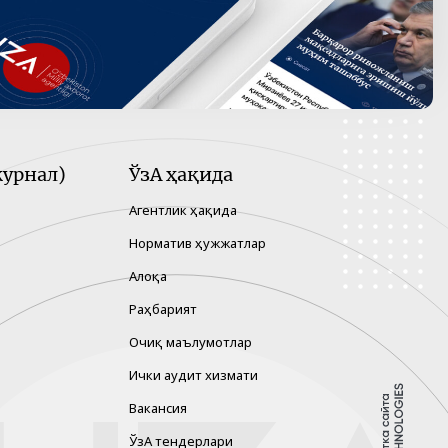
урнал)
ЎзА ҳақида
Агентлик ҳақида
Норматив ҳужжатлар
Алоқа
Раҳбарият
Очиқ маълумотлар
Ички аудит хизмати
Вакансия
ЎзА тендерлари