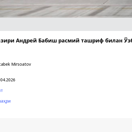
Поручение
Видеоселектор
Президента – в
совещания под
действии
председательс
Президента
Шавката
азири Андрей Бабиш расмий ташриф билан Ўз
Мирзиёева
tabek Mirsoatov
.04.2026
ят
шаҳри