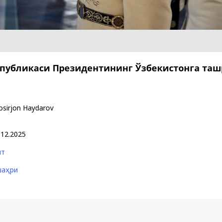
Поручение
Видеоселектор
Президента – в
совещания под
действии
председательс
Президента
Шавката
спубликаси Президентининг Ўзбекистонга та
Мирзиёева
osirjon Haydarov
.12.2025
ят
шаҳри