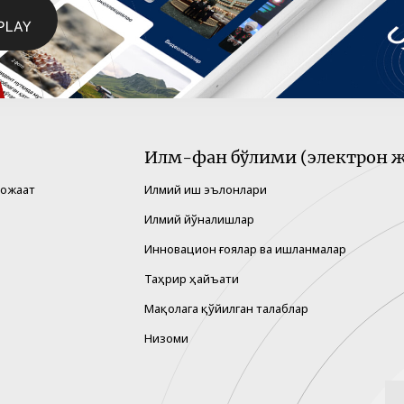
Илм-фан бўлими (электрон ж
рожаат
Илмий иш эълонлари
Илмий йўналишлар
Инновацион ғоялар ва ишланмалар
Таҳрир ҳайъати
Мақолага қўйилган талаблар
Низоми