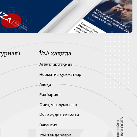
урнал)
ЎзА ҳақида
Агентлик ҳақида
Норматив ҳужжатлар
Алоқа
Раҳбарият
Очиқ маълумотлар
Ички аудит хизмати
Вакансия
ЎзА тендерлари