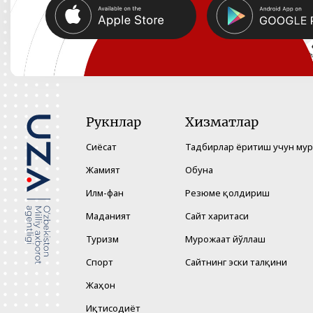
Рукнлар
Хизматлар
Сиёсат
Тадбирлар ёритиш учун му
Жамият
Обуна
Илм-фан
Резюме қолдириш
Маданият
Сайт харитаси
Туризм
Мурожаат йўллаш
Спорт
Сайтнинг эски талқини
Жаҳон
Иқтисодиёт