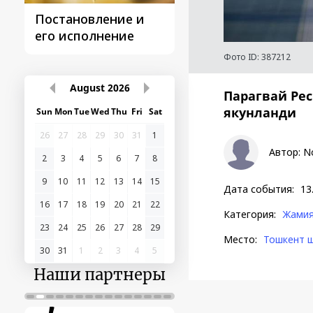
Постановление и
Поездки
его исполнение
Президента
Фото ID:
387212
August
2026
Парагвай Ре
якунланди
Sun
Mon
Tue
Wed
Thu
Fri
Sat
26
27
28
29
30
31
1
Автор
:
N
2
3
4
5
6
7
8
9
10
11
12
13
14
15
Дата события
:
13
16
17
18
19
20
21
22
Категория
:
Жами
23
24
25
26
27
28
29
Место
:
Тошкент 
30
31
1
2
3
4
5
Наши партнеры