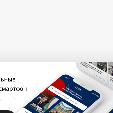
льные
 смартфон