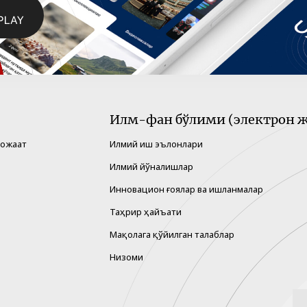
Илм-фан бўлими (электрон ж
рожаат
Илмий иш эълонлари
Илмий йўналишлар
Инновацион ғоялар ва ишланмалар
Таҳрир ҳайъати
Мақолага қўйилган талаблар
Низоми