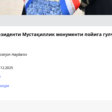
Поручение
Видеоселектор
Президента – в
совещания под
действии
председательс
Президента
Шавката
езиденти Мустақиллик монументи пойига гул
Мирзиёева
osirjon Haydarov
.12.2025
т
шаҳри