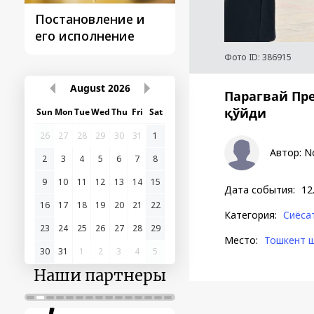
Постановление и
Поездки
его исполнение
Президента
Фото ID:
386915
August
2026
Парагвай Пр
қўйди
Sun
Mon
Tue
Wed
Thu
Fri
Sat
26
27
28
29
30
31
1
Автор
:
N
2
3
4
5
6
7
8
9
10
11
12
13
14
15
Дата события
:
12
16
17
18
19
20
21
22
Категория
:
Сиёса
23
24
25
26
27
28
29
Место
:
Тошкент 
30
31
1
2
3
4
5
Наши партнеры