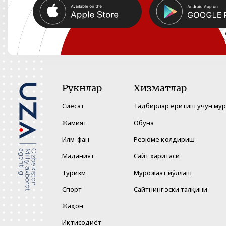
Рукнлар
Хизматлар
Сиёсат
Тадбирлар ёритиш учун му
Жамият
Обуна
Илм-фан
Резюме қолдириш
Маданият
Сайт харитаси
Туризм
Мурожаат йўллаш
Спорт
Сайтнинг эски талқини
Жаҳон
Иқтисодиёт