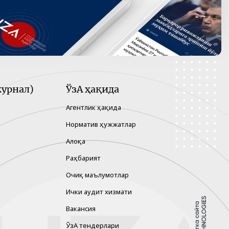
урнал)
ЎзА ҳақида
Агентлик ҳақида
Норматив ҳужжатлар
Алоқа
Раҳбарият
Очиқ маълумотлар
Ички аудит хизмати
Вакансия
ЎзА тендерлари