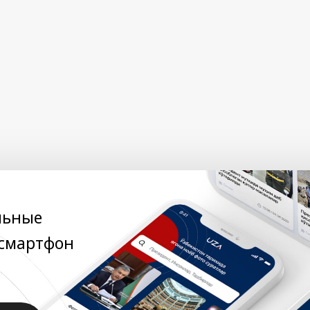
льные
 смартфон