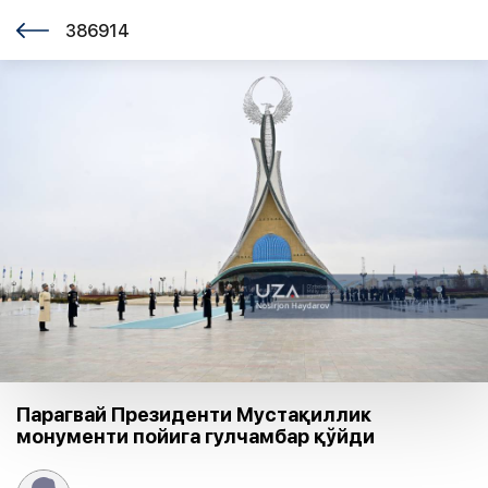
386914
Парагвай Президенти Мустақиллик
монументи пойига гулчамбар қўйди