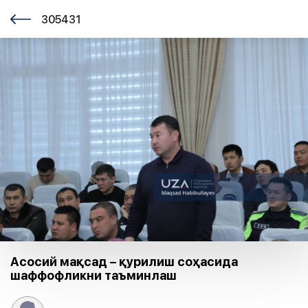
305431
Асосий мақсад – қурилиш соҳасида
шаффофликни таъминлаш