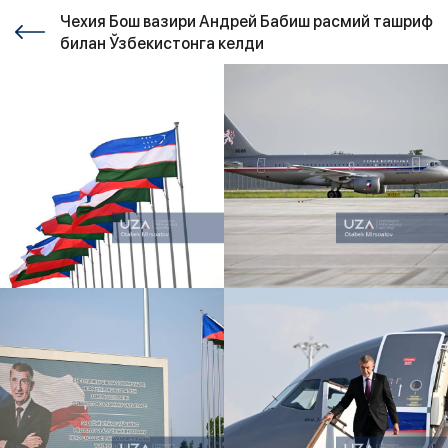
Чехия Бош вазири Андрей Бабиш расмий ташриф
билан Ўзбекистонга келди