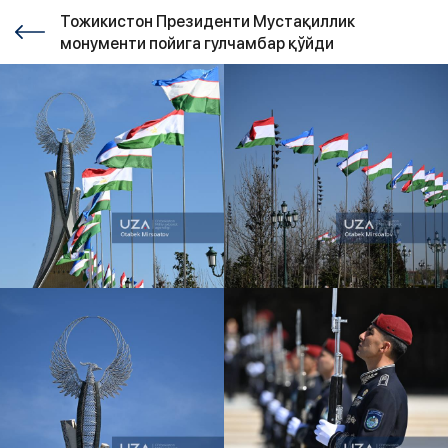
Тожикистон Президенти Мустақиллик
монументи пойига гулчамбар қўйди