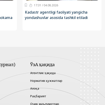
17:31 / 04.08.2026
Kadastr agentligi faoliyati yangicha
uhokama
yondashuvlar asosida tashkil etiladi
урнал)
ЎзА ҳақида
Агентлик ҳақида
Норматив ҳужжатлар
Алоқа
Раҳбарият
Очиқ маълумотлар