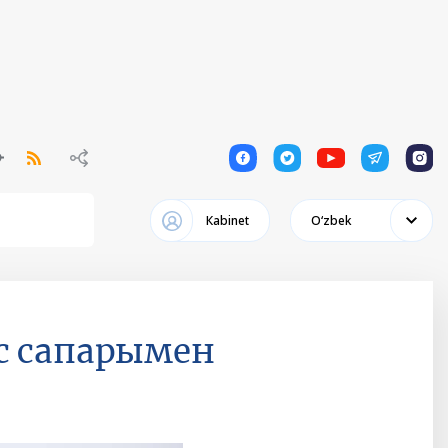
1
1
1
1
1
Кabinet
Oʻzbek
с сапарымен