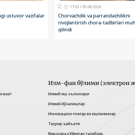
17:02 / 05.08.2026
gi ustuvor vazifalar
Chorvachilik va parrandachilikni
rivojlantirish chora-tadbirlari m
qilindi
Илм-фан бўлими (электрон ж
рожаат
Илмий иш эълонлари
Илмий йўналишлар
Инновацион ғоялар ва ишланмалар
Таҳрир ҳайъати
Мақолага қўйилган талаблар