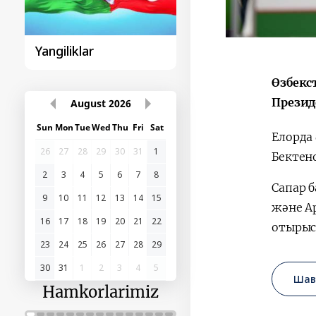
Yangiliklar
Sohibqiron Amir
Temur
Өзбекс
Презид
August
2026
Sun
Mon
Tue
Wed
Thu
Fri
Sat
Елорда
26
27
28
29
30
31
1
Бектено
2
3
4
5
6
7
8
Сапар 
9
10
11
12
13
14
15
және А
16
17
18
19
20
21
22
отырыс
23
24
25
26
27
28
29
30
31
1
2
3
4
5
Шав
Hamkorlarimiz