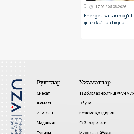
17:03 / 06.08.2026
Energetika tarmog‘ida
ijrosi ko‘rib chiqildi
Рукнлар
Хизматлар
Сиёсат
Тадбирлар ёритиш учун му
Жамият
Обуна
Илм-фан
Резюме қолдириш
Маданият
Сайт харитаси
Туризм
Мурожаат йўллаш