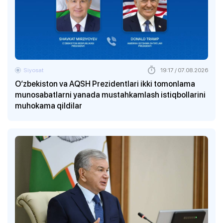
Siyosat
19:17 / 07.08.2026
O‘zbekiston va AQSH Prezidentlari ikki tomonlama
munosabatlarni yanada mustahkamlash istiqbollarini
muhokama qildilar