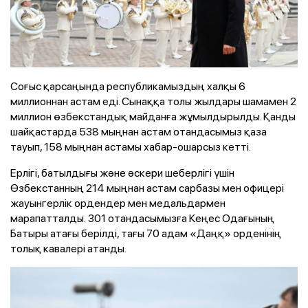
Соғыс қарсаңында республикамыздың халқы 6
миллионнан астам еді. Сынаққа толы жылдары шамамен 2
миллион өзбекстандық майданға жұмылдырылды. Қанды
шайқастарда 538 мыңнан астам отандасымыз қаза
тауып, 158 мыңнан астамы хабар-ошарсыз кетті.
Ерлігі, батылдығы және әскери шеберлігі үшін
Өзбекстанның 214 мыңнан астам сарбазы мен офицері
жауынгерлік ордендер мен медальдармен
марапатталды. 301 отандасымызға Кеңес Одағының
Батыры атағы берілді, тағы 70 адам «Даңқ» орденінің
толық кавалері атанды.