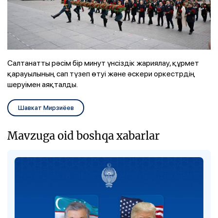
Салтанатты рәсім бір минут үнсіздік жариялау, құрмет
қарауылының сап түзеп өтуі және әскери оркестрдің
шеруімен аяқталды.
Шавкат Мирзиёев
Mavzuga oid boshqa xabarlar