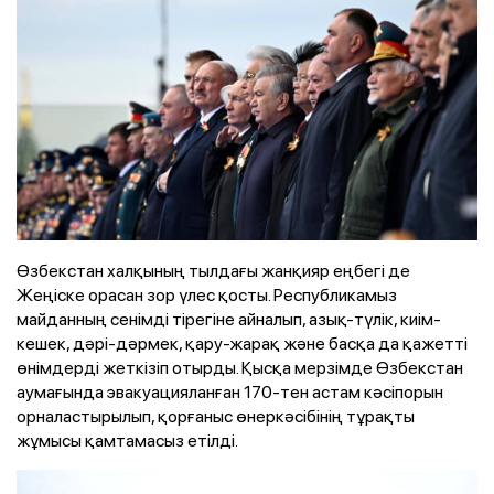
Өзбекстан халқының тылдағы жанқияр еңбегі де
Жеңіске орасан зор үлес қосты. Республикамыз
майданның сенімді тірегіне айналып, азық-түлік, киім-
кешек, дәрі-дәрмек, қару-жарақ және басқа да қажетті
өнімдерді жеткізіп отырды. Қысқа мерзімде Өзбекстан
аумағында эвакуацияланған 170-тен астам кәсіпорын
орналастырылып, қорғаныс өнеркәсібінің тұрақты
жұмысы қамтамасыз етілді.