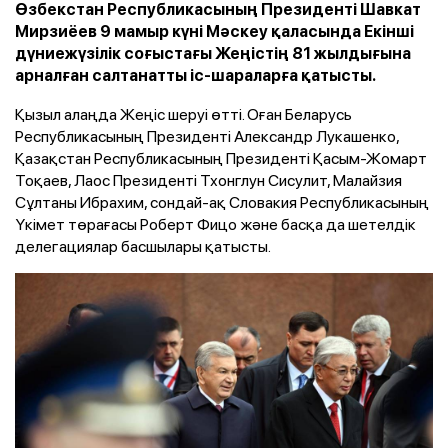
Өзбекстан Республикасының Президенті Шавкат
Мирзиёев 9 мамыр күні Мәскеу қаласында Екінші
дүниежүзілік соғыстағы Жеңістің 81 жылдығына
арналған салтанатты іс-шараларға қатысты.
Қызыл алаңда Жеңіс шеруі өтті. Оған Беларусь
Республикасының Президенті Александр Лукашенко,
Қазақстан Республикасының Президенті Қасым-Жомарт
Тоқаев, Лаос Президенті Тхонглун Сисулит, Малайзия
Сұлтаны Ибрахим, сондай-ақ Словакия Республикасының
Үкімет төрағасы Роберт Фицо және басқа да шетелдік
делегациялар басшылары қатысты.