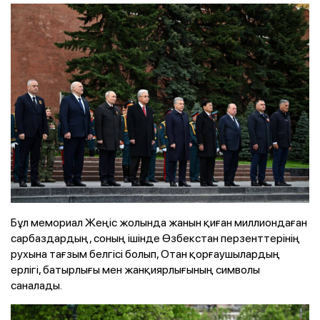
Бұл мемориал Жеңіс жолында жанын қиған миллиондаған
сарбаздардың, соның ішінде Өзбекстан перзенттерінің
рухына тағзым белгісі болып, Отан қорғаушылардың
ерлігі, батырлығы мен жанқиярлығының символы
саналады.