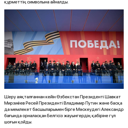
құрметтің символына айналды.
Шеру аяқталғаннан кейін Өзбекстан Президенті Шавкат
Мирзиёев Ресей Президенті Владимир Путин және басқа
да мемлекет басшыларымен бірге Мәскеудегі Александр
бағында орналасқан Белгісіз жауынгердің қабіріне гүл
шоғын қойды.