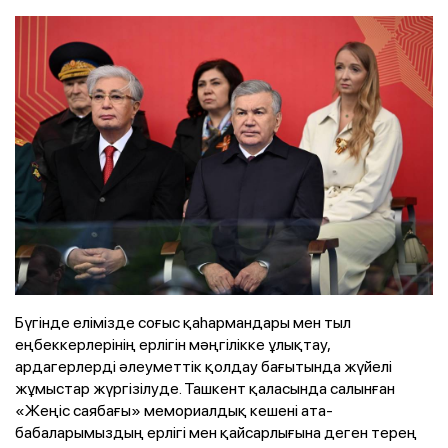
Бүгінде елімізде соғыс қаһармандары мен тыл
еңбеккерлерінің ерлігін мәңгілікке ұлықтау,
ардагерлерді әлеуметтік қолдау бағытында жүйелі
жұмыстар жүргізілуде. Ташкент қаласында салынған
«Жеңіс саябағы» мемориалдық кешені ата-
бабаларымыздың ерлігі мен қайсарлығына деген терең