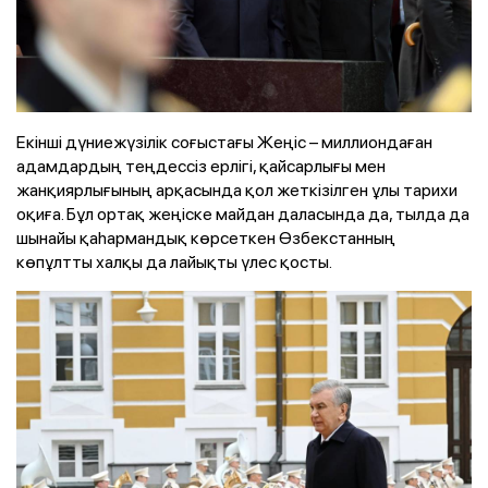
Екінші дүниежүзілік соғыстағы Жеңіс – миллиондаған
адамдардың теңдессіз ерлігі, қайсарлығы мен
жанқиярлығының арқасында қол жеткізілген ұлы тарихи
оқиға. Бұл ортақ жеңіске майдан даласында да, тылда да
шынайы қаһармандық көрсеткен Өзбекстанның
көпұлтты халқы да лайықты үлес қосты.