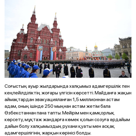
Соғыстың ауыр жылдарында халқымыз адамгершілік пен
кеңпейілділіктің жоғары үлгісін көрсетті. Майданға жақын
аймақтардан эвакуацияланған 1,5 миллионнан астам
адам, оның ішінде 250 мыңнан астам жетім бала
Өзбекстаннан пана тапты. Мейірім мен қамқорлық
көрсету, мұқтаж жандарға көмек қолын созуға әрдайым
дайын болу халқымыздың рухани қуаты мен асқақ
адамгершілігінің жарқын көрінісі болды.