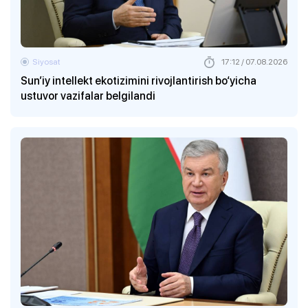
Siyosat
17:12 / 07.08.2026
Sun’iy intellekt ekotizimini rivojlantirish bo‘yicha
ustuvor vazifalar belgilandi