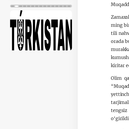
Muqaddas
Zamaxsh
ming bir
tili nah
orada b
murakka
kumush 
kiritar e
Olim qa
“Muqadd
yettinch
tarjimal
tengsiz
o‘girild