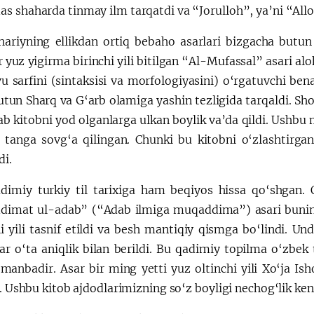
 shaharda tinmay ilm tarqatdi va “Jorulloh”, ya’ni “Alloh
ariyning ellikdan ortiq bebaho asarlari bizgacha butun 
 yuz yigirma birinchi yili bitilgan “Al-Mufassal” asari alo
vu sarfini (sintaksisi va morfologiyasini) o‘rgatuvchi be
utun Sharq va G‘arb olamiga yashin tezligida tarqaldi. S
b kitobni yod olganlarga ulkan boylik va’da qildi. Ushbu 
tanga sovg‘a qilingan. Chunki bu kitobni o‘zlashtirgan 
di.
dimiy turkiy til tarixiga ham beqiyos hissa qo‘shgan. 
imat ul-adab” (“Adab ilmiga muqaddima”) asari buning i
i yili tasnif etildi va besh mantiqiy qismga bo‘lindi. Un
ar o‘ta aniqlik bilan berildi. Bu qadimiy topilma o‘zbek 
 manbadir. Asar bir ming yetti yuz oltinchi yili Xo‘ja Is
i. Ushbu kitob ajdodlarimizning so‘z boyligi nechog‘lik ken