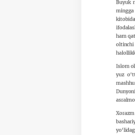
Buyuk m
mingga 
kitobid
ifodalas
ham qatt
oltinch
halolli
Islom o
yuz o‘t
mashhur
Dunyoni
asralmoq
Xorazm 
bashari
yo‘lida