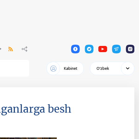
1
1
1
1
1
Кabinet
Oʻzbek
lganlarga besh