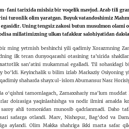
lm-fani tarixida mislsiz bir voqelik mavjud. Arab tili
rini turonlik olim yaratgan. Buyuk vatandoshimiz Mah
Huquqiy targʻibot
O‘zbekiston va
 egasidir. Uning tengsiz zakosi butun musulmon olami oli
i
Yaponiya hamkorl
odisa millatimizning ulkan tafakkur salohiyatidan dalola
bir ming yetmish beshinchi yili qadimiy Xorazmning Zam
ing ilk teran dunyoqarashi otasining ta’sirida shakllan
 xattotlik san’atini mukammal egalladi. Til sohasidagi
iy bo‘ldi. Keyinchalik u bilim izlab Markaziy Osiyoning y
 qadimiy shaharda shayx ul-islom Abumansur Nasr Horisiy k
a o‘qishni tamomlagach, Zamaxshariy ma’lum muddat Xo
lar doirasiga yaqinlashishga va nodir ilmini amalda ko‘
i saroy ahli tomonidan munosib qadrlanmadi. Daho taf
 sari safarga otlandi. Marv, Nishopur, Bag‘dod va Dama
ga aylandi. Olim Makka shahriga ikki marta safar qi