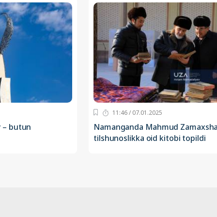
11:46 / 07.01.2025
 – butun
Namanganda Mahmud Zamaxshar
tilshunoslikka oid kitobi topildi