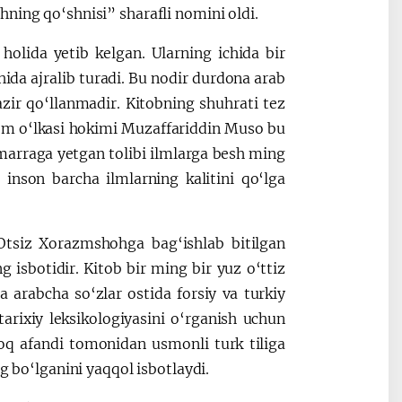
ning qo‘shnisi” sharafli nomini oldi.
holida yetib kelgan. Ularning ichida bir
hida ajralib turadi. Bu nodir durdona arab
nazir qo‘llanmadir. Kitobning shuhrati tez
hom o‘lkasi hokimi Muzaffariddin Muso bu
marraga yetgan tolibi ilmlarga besh ming
inson barcha ilmlarning kalitini qo‘lga
Otsiz Xorazmshohga bag‘ishlab bitilgan
sbotidir. Kitob bir ming bir yuz o‘ttiz
da arabcha so‘zlar ostida forsiy va turkiy
tarixiy leksikologiyasini o‘rganish uchun
hoq afandi tomonidan usmonli turk tiliga
g bo‘lganini yaqqol isbotlaydi.