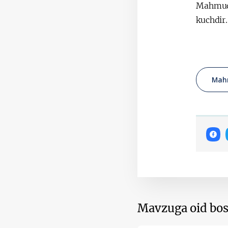
Mahmud
kuchdir.
Mah
Mavzuga oid bos