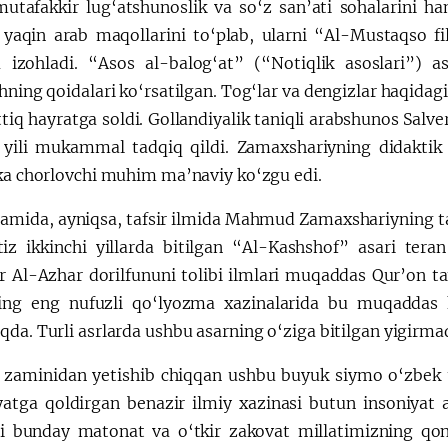
utafakkir lug‘atshunoslik va so‘z san’ati sohalarini h
yaqin arab maqollarini to‘plab, ularni “Al-Mustaqso 
a izohladi. “Asos al-balog‘at” (“Notiqlik asoslari”) as
hning qoidalari ko‘rsatilgan. Tog‘lar va dengizlar haqidagi
iq hayratga soldi. Gollandiyalik taniqli arabshunos Salve
i yili mukammal tadqiq qildi. Zamaxshariyning didaktik 
kka chorlovchi muhim ma’naviy ko‘zgu edi.
lamida, ayniqsa, tafsir ilmida Mahmud Zamaxshariyning tar
tiz ikkinchi yillarda bitilgan “Al-Kashshof” asari tera
 Al-Azhar dorilfununi tolibi ilmlari muqaddas Qur’on taf
ng eng nufuzli qo‘lyozma xazinalarida bu muqaddas k
da. Turli asrlarda ushbu asarning o‘ziga bitilgan yigirma
zaminidan yetishib chiqqan ushbu buyuk siymo o‘zbek ta
yatga qoldirgan benazir ilmiy xazinasi butun insoniyat a
gi bunday matonat va o‘tkir zakovat millatimizning qon