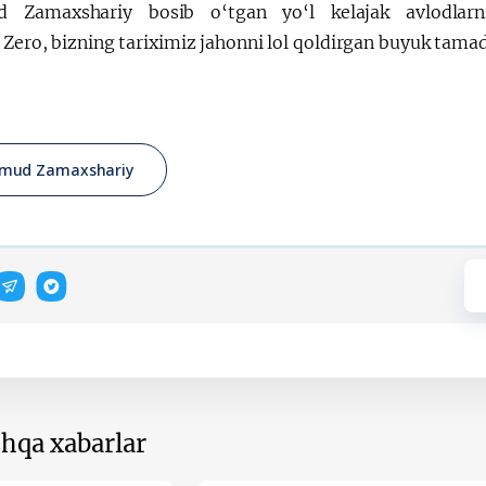
 Zamaxshariy bosib o‘tgan yo‘l kelajak avlodlarni 
 Zero, bizning tariximiz jahonni lol qoldirgan buyuk tamad
mud Zamaxshariy
hqa xabarlar