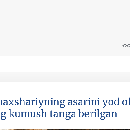
axshariyning asarini yod o
g kumush tanga berilgan