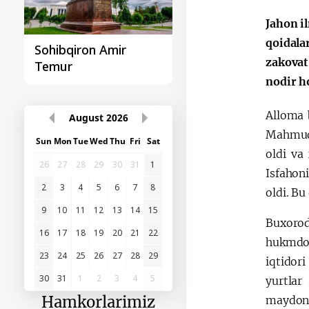
Jahon i
qoidala
Sohibqiron Amir
O‘zbekiston va
zakovat
Temur
Paragvay hamkorlig
nodir h
Alloma 
August
2026
Mahmudn
Sun
Mon
Tue
Wed
Thu
Fri
Sat
oldi va
26
27
28
29
30
31
1
Isfahon
2
3
4
5
6
7
8
oldi. Bu
9
10
11
12
13
14
15
Buxorod
16
17
18
19
20
21
22
hukmdor
23
24
25
26
27
28
29
iqtidor
30
31
1
2
3
4
5
yurtlar
Hamkorlarimiz
maydoni