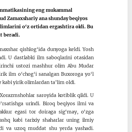
 grammatikasining eng mukammal
mud Zamaxshariy ana shunday beqiyos
Oʻzbekiston va
Maqolalar
mlarini o‘z ortidan ergashtira oldi. Bu
igi
Pokiston hamkorligi
t beradi.
axshar qishlog‘ida dunyoga keldi. Yosh
di. U dastlabki ilm saboqlarini otasidan
 birinchi ustozi mashhur olim Abu Mudar
irik ilm o‘chog‘i sanalgan Buxoroga yo‘l
abi yirik olimlardan ta’lim oldi.
razmshohlar saroyida kotiblik qildi. U
rsatishga urindi. Biroq beqiyos ilmi va
akkur egasi tor doiraga sig‘may, o‘zga
shq kabi tarixiy shaharlar uning ilmiy
ldi va uzoq muddat shu yerda yashadi.