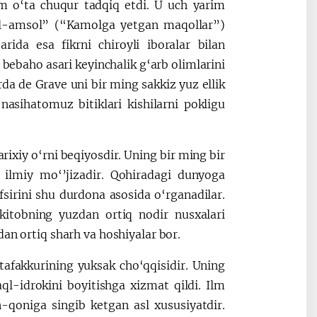
am o‘ta chuqur tadqiq etdi. U uch yarim
fil-amsol” (“Kamolga yetgan maqollar”)
arida esa fikrni chiroyli iboralar bilan
 bebaho asari keyinchalik g‘arb olimlarini
rda de Grave uni bir ming sakkiz yuz ellik
nasihatomuz bitiklari kishilarni pokligu
ixiy o‘rni beqiyosdir. Uning bir ming bir
n ilmiy mo‘’jizadir. Qohiradagi dunyoga
sirini shu durdona asosida o‘rganadilar.
itobning yuzdan ortiq nodir nusxalari
dan ortiq sharh va hoshiyalar bor.
fakkurining yuksak cho‘qqisidir. Uning
ql-idrokini boyitishga xizmat qildi. Ilm
-qoniga singib ketgan asl xususiyatdir.