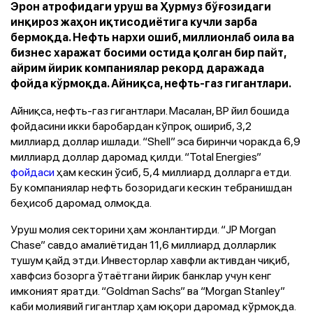
Эрон атрофидаги уруш ва Ҳурмуз бўғозидаги
инқироз жаҳон иқтисодиётига кучли зарба
бермоқда. Нефть нархи ошиб, миллионлаб оила ва
бизнес харажат босими остида қолган бир пайт,
айрим йирик компаниялар рекорд даражада
фойда кўрмоқда. Айниқса, нефть-газ гигантлари.
Айниқса, нефть-газ гигантлари. Масалан, BP йил бошида
фойдасини икки баробардан кўпроқ ошириб, 3,2
миллиард доллар ишлади. “Shell” эса биринчи чоракда 6,9
миллиард доллар даромад қилди. “Total Energies”
фойдаси
ҳам кескин ўсиб, 5,4 миллиард долларга етди.
Бу компаниялар нефть бозоридаги кескин тебранишдан
беҳисоб даромад олмоқда.
Уруш молия секторини ҳам жонлантирди. “JP Morgan
Chase” савдо амалиётидан 11,6 миллиард долларлик
тушум қайд этди. Инвесторлар хавфли активдан чиқиб,
хавфсиз бозорга ўтаётгани йирик банклар учун кенг
имконият яратди. “Goldman Sachs” ва “Morgan Stanley”
каби молиявий гигантлар ҳам юқори даромад кўрмоқда.