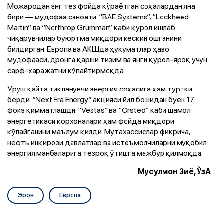
Можародан энг тез фойда кўраётган соҳалардан яна
бири — мудофаа саноати. “BAE Systems”, “Lockheed
Martin” ва “Northrop Grumman” каби қурол ишлаб
чиқарувчилар буюртма миқдори кескин ошганини
билдирган. Европа ва АҚШда ҳукуматлар ҳаво
мудофааси, дронга қарши тизим ва янги қурол-яроқ учун
сарф-харажатни кўпайтирмоқда.
Уруш қайта тикланувчи энергия соҳасига ҳам туртки
берди. “Next Era Energy” акцияси йил бошидан буён 17
фоиз қимматлашди. “Vestas” ва “Orsted” каби шамол
энергетикаси корхоналари ҳам фойда миқдори
кўпайганини маълум қилди. Мутахассислар фикрича,
нефть инқирози давлатлар ва истеъмолчиларни муқобил
энергия манбаларига тезроқ ўтишга мажбур қилмоқда.
Мусулмон Зиё, ЎзА
Эрон
Европа