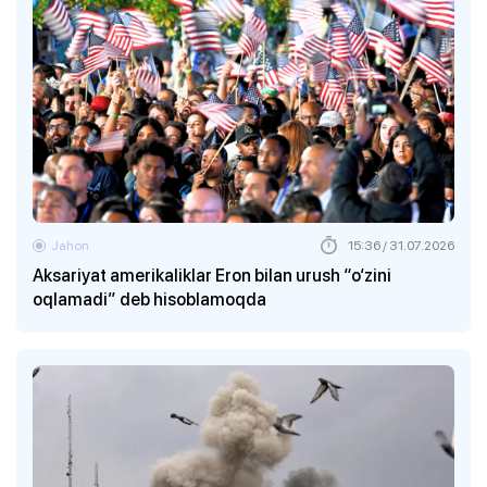
Jahon
15:36 / 31.07.2026
Aksariyat amerikaliklar Eron bilan urush “o‘zini
oqlamadi” deb hisoblamoqda