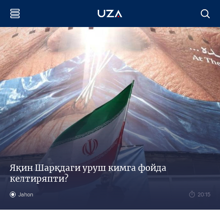
Яқин Шарқдаги уруш кимга фойда
келтиряпти?
Jahon
20:15