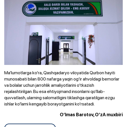
Ma’lumotlarga ko‘ra, Qashqadaryo viloyatida Qurbon hayiti
munosabati bilan 800 nafarga yaqin og‘ir ahvoldagi bemorlar
va bolalar uchun jarrohlik amaliyotlarini o‘tkazish
rejalashtirilgan. Bu esa ehtiyojmand insonlarni qo‘llab-
quvvatlash, ularning salomatligini tiklashga qaratilgan ezgu
ishlar ko‘lami kengayib borayotganini ko‘rsatadi.
O‘lmas Barotov, O‘zA muxbiri