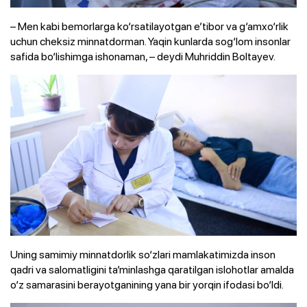
– Men kabi bemorlarga ko‘rsatilayotgan e’tibor va g‘amxo‘rlik
uchun cheksiz minnatdorman. Yaqin kunlarda sog‘lom insonlar
safida bo‘lishimga ishonaman, – deydi Muhriddin Boltayev.
Uning samimiy minnatdorlik so‘zlari mamlakatimizda inson
qadri va salomatligini ta’minlashga qaratilgan islohotlar amalda
o‘z samarasini berayotganining yana bir yorqin ifodasi bo‘ldi.