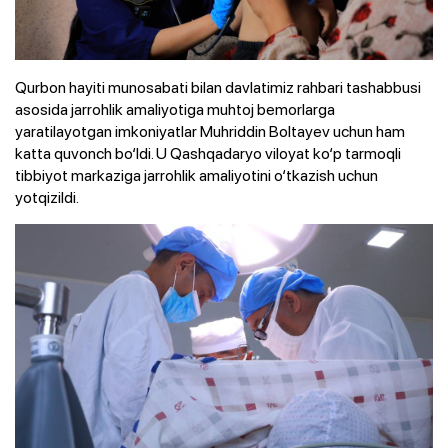
Qurbon hayiti munosabati bilan davlatimiz rahbari tashabbusi
asosida jarrohlik amaliyotiga muhtoj bemorlarga
yaratilayotgan imkoniyatlar Muhriddin Boltayev uchun ham
katta quvonch bo‘ldi. U Qashqadaryo viloyat ko‘p tarmoqli
tibbiyot markaziga jarrohlik amaliyotini o‘tkazish uchun
yotqizildi.