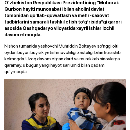
O‘zbekiston Respublikasi Prezidentining “Muborak
Qurbon hayiti munosabati bilan aholini davlat
tomonidan qo‘llab-quvvatlash va mehr-saxovat
tadbirlarini samarali tashkil etish to‘g‘risida”gi qarori
asosida Qashqadaryo viloyatida xayrli ishlar izchil
davom etmoqda.
Nishon tumanida yashovchi Muhriddin Boltayev so‘nggi olti
oydan buyon buyrak yetishmovchiligi xastaligi bilan kurashib
kelmoqda. Uzoq davom etgan dard va murakkab sinovlarga
qaramay, u bugun yangi hayot sari umid bilan qadam
qo‘ymoqda.