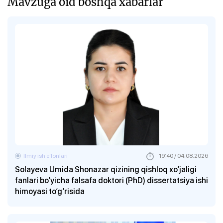
Mavzuga oid boshqa xabarlar
Ilmiy ish eʼlonlari
19:40 / 04.08.2026
Solayeva Umida Shonazar qizining qishloq xo‘jaligi
fanlari bo‘yicha falsafa doktori (PhD) dissertatsiya ishi
himoyasi to‘g‘risida