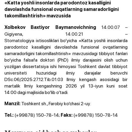
«Katta yoshli insonlarda parodontoz kasalligini
davolashda funsional ovqatlarning samaradorligini
takomillashtirish» mavzusida
14.00.07 –
Xolbekov Baxtiyor Baymanovichning
Gigiyena, 14.00.21 –
Stomatologiya
ixtisosliklari bo‘yicha «Katta yoshli insonlarda
parodontoz kasalligini davolashda funsional ovqatlarning
samaradorligini takomillashtirish»
mavzusidagi
tibbiyot fanlari
bo‘yicha falsafa doktori (PhD) ilmiy darajasini olish uchun
yozilgan dissertatsiya ishi himoyasi Toshkent davlat tibbiyot
universiteti huzuridagi ilmiy darajalar beruvchi
DSc.06/2025.27.12.Tib.01.03 Ilmiy kengash asosidagi bir
martalik Ilmiy kengashning 2026 yil 13-iyun kuni soat
14:00 dagi majlisida bo‘lib o‘tadi.
Toshkent sh., Farobiy ko‘chasi 2-uy.
Manzil:
(+99878) 150-78-14;
(+99878) 150-78-14
Tel.:
Faks: