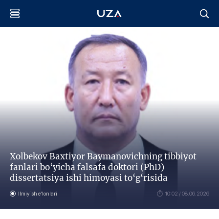
Xolbekov Baxtiyor Baymanovichning tibbiyot
fanlari bo‘yicha falsafa doktori (PhD)
dissertatsiya ishi himoyasi to‘g‘risida
Ilmiy ish eʼlonlari
10:02 / 08.06.2026