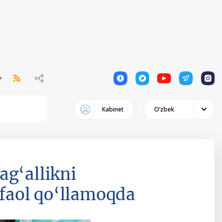
1
1
1
1
1
Кabinet
Oʻzbek
ag‘allikni
i faol qo‘llamoqda