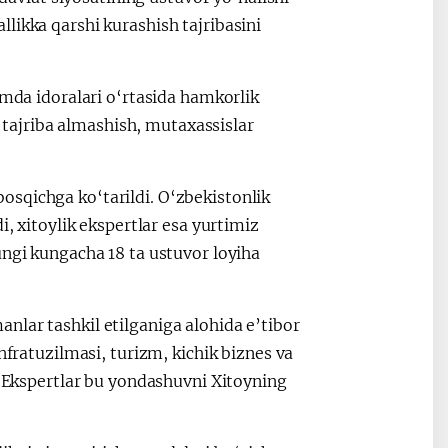
likka qarshi kurashish tajribasini
amda idoralari o‘rtasida hamkorlik
ajriba almashish, mutaxassislar
sqichga ko‘tarildi. O‘zbekistonlik
i, xitoylik ekspertlar esa yurtimiz
ungi kungacha 18 ta ustuvor loyiha
nlar tashkil etilganiga alohida e’tibor
nfratuzilmasi, turizm, kichik biznes va
a. Ekspertlar bu yondashuvni Xitoyning