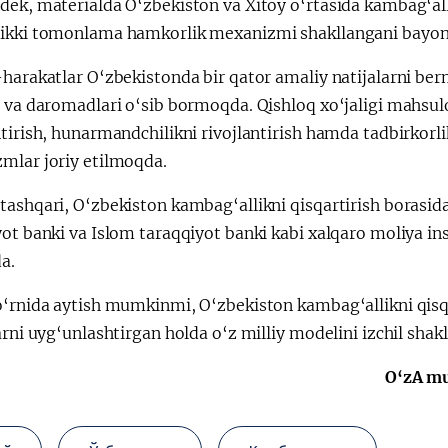
ek, materialda O‘zbekiston va Xitoy o‘rtasida kambag‘alli
ikki tomonlama hamkorlik mexanizmi shakllangani bayon 
-harakatlar O‘zbekistonda bir qator amaliy natijalarni be
 va daromadlari o‘sib bormoqda. Qishloq xo‘jaligi mahsulotl
tirish, hunarmandchilikni rivojlantirish hamda tadbirkorl
mlar joriy etilmoqda.
ashqari, O‘zbekiston kambag‘allikni qisqartirish borasida
ot banki va Islom taraqqiyot banki kabi xalqaro moliya ins
a.
o‘rnida aytish mumkinmi, O‘zbekiston kambag‘allikni qisqa
arni uyg‘unlashtirgan holda o‘z milliy modelini izchil sha
O‘zA mu