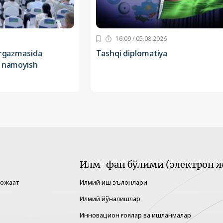
16:09 / 05.08.2026
o‘rgazmasida
Tashqi diplomatiya
i namoyish
Илм-фан бўлими (электрон ж
рожаат
Илмий иш эълонлари
Илмий йўналишлар
Инновацион ғоялар ва ишланмалар