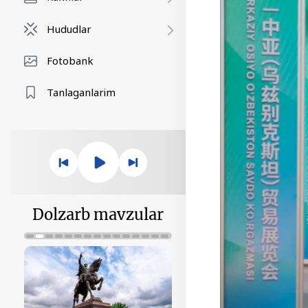
Hududlar
Fotobank
Tanlaganlarim
Dolzarb mavzular