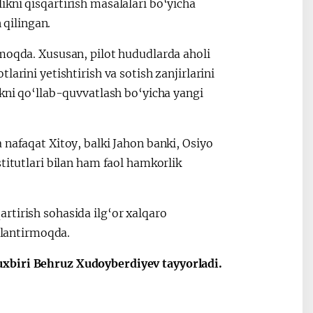
kni qisqartirish masalalari bo‘yicha
qilingan.
rmoqda. Xususan, pilot hududlarda aholi
arini yetishtirish va sotish zanjirlarini
ikni qo‘llab-quvvatlash bo‘yicha yangi
 nafaqat Xitoy, balki Jahon banki, Osiyo
titutlari bilan ham faol hamkorlik
rtirish sohasida ilg‘or xalqaro
kllantirmoqda.
xbiri
Behruz Xudoyberdiyev tayyorladi.