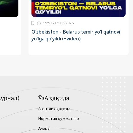
15:52 / 05.08.2026
O‘zbekiston - Belarus temir yo‘l qatnovi
yo‘lga qo‘yildi (+video)
урнал)
ЎзА ҳақида
Агентлик ҳақида
Норматив ҳужжатлар
Алоқа