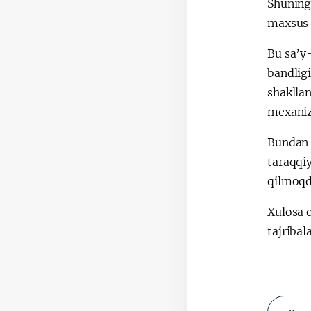
Shuningd
maxsus 
Bu sa’y
bandligi
shakllan
mexaniz
Bundan t
taraqqiy
qilmoqd
Xulosa 
tajribal