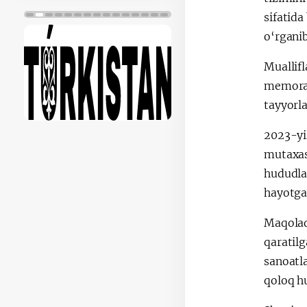
sifatida
o‘rganib
Muallifl
memoran
tayyorla
2023-yi
mutaxass
hududlar
hayotga 
Maqolada
qaratilg
sanoatla
qoloq hu