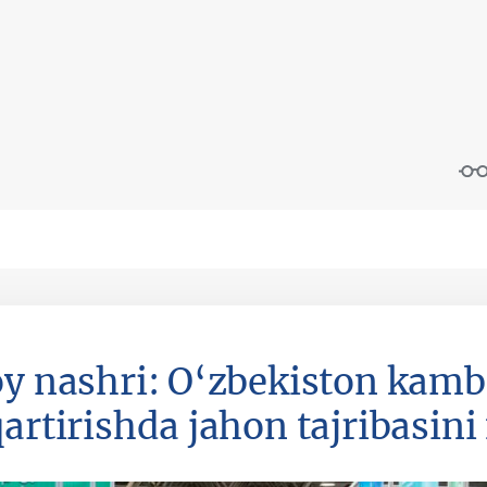
oy nashri: O‘zbekiston kamb
qartirishda jahon tajribasin