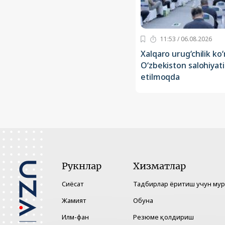
11:53 / 06.08.2026
Xalqaro urug‘chilik k
O‘zbekiston salohiyat
etilmoqda
Рукнлар
Хизматлар
Сиёсат
Тадбирлар ёритиш учун му
Жамият
Обуна
Илм-фан
Резюме қолдириш