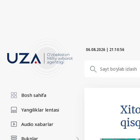
06.08.2026
|
21:10:57
Bosh sahifa
Xit
Yangiliklar lentasi
qis
Audio xabarlar
Ruknlar