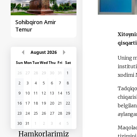
Sohibqiron Amir
O‘zbekiston va
Temur
Paragvay hamkorlig
Xitoyni
qisqart
August
2026
Uning mu
Sun
Mon
Tue
Wed
Thu
Fri
Sat
institu
26
27
28
29
30
31
1
xodimi 
2
3
4
5
6
7
8
Tadqiqot
9
10
11
12
13
14
15
chiqari
16
17
18
19
20
21
22
belgilan
23
24
25
26
27
28
29
aylanga
30
31
1
2
3
4
5
Maqolada
Hamkorlarimiz
tizimini