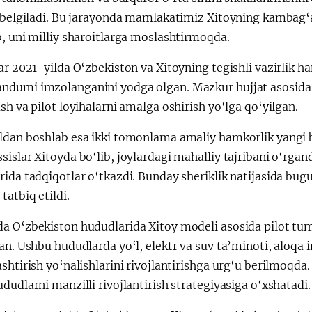
 belgiladi. Bu jarayonda mamlakatimiz Xitoyning kambag‘al
, uni milliy sharoitlarga moslashtirmoqda.
ar 2021-yilda O‘zbekiston va Xitoyning tegishli vazirlik h
dumi imzolanganini yodga olgan. Mazkur hujjat asosida t
sh va pilot loyihalarni amalga oshirish yo‘lga qo‘yilgan.
ldan boshlab esa ikki tomonlama amaliy hamkorlik yangi bo
islar Xitoyda bo‘lib, joylardagi mahalliy tajribani o‘rgand
ida tadqiqotlar o‘tkazdi. Bunday sheriklik natijasida bug
tatbiq etildi.
 O‘zbekiston hududlarida Xitoy modeli asosida pilot tuma
an. Ushbu hududlarda yo‘l, elektr va suv ta’minoti, aloqa i
shtirish yo‘nalishlarini rivojlantirishga urg‘u berilmoqd
dudlarni manzilli rivojlantirish strategiyasiga o‘xshatadi.