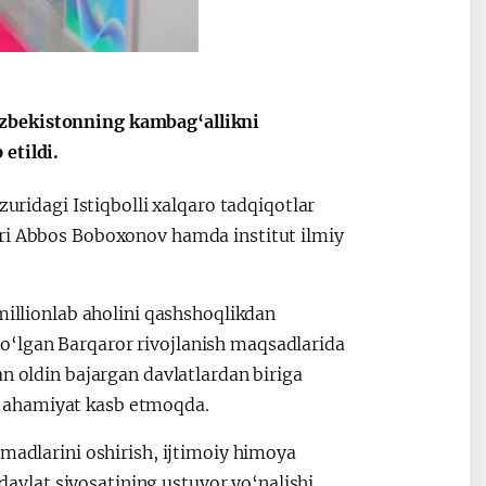
Oʻzbekiston va
Maqolalar
igi
Pokiston hamkorligi
‘zbekistonning kambag‘allikni
etildi.
zuridagi Istiqbolli xalqaro tadqiqotlar
ari Abbos Boboxonov hamda institut ilmiy
millionlab aholini qashshoqlikdan
o‘lgan Barqaror rivojlanish maqsadlarida
an oldin bajargan davlatlardan biriga
m ahamiyat kasb etmoqda.
omadlarini oshirish, ijtimoiy himoya
 davlat siyosatining ustuvor yo‘nalishi