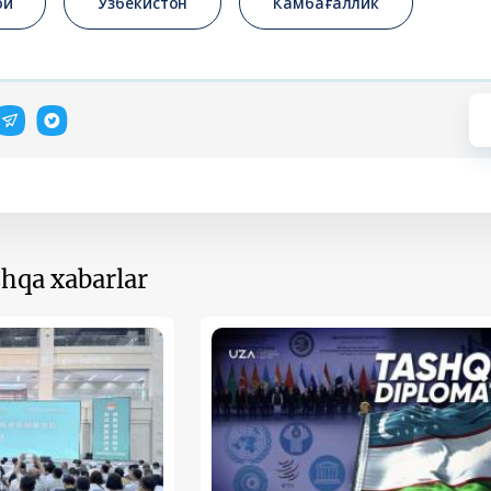
ой
Ўзбекистон
Камбағаллик
hqa xabarlar