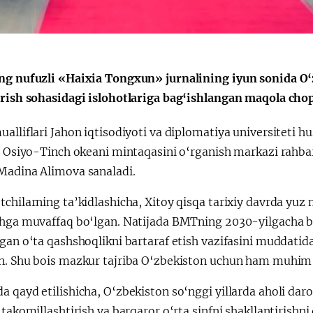
Huquqiy targʻibot
O‘zbekiston va
i
Yaponiya hamkorl
ng nufuzli «Haixia Tongxun» jurnalining iyun sonida O
irish sohasidagi islohotlariga bag‘ishlangan maqola chop 
alliflari Jahon iqtisodiyoti va diplomatiya universiteti hu
ti Osiyo-Tinch okeani mintaqasini o‘rganish markazi rahb
Madina Alimova sanaladi.
chilarning ta’kidlashicha, Xitoy qisqa tarixiy davrda yuz 
shga muvaffaq bo‘lgan. Natijada BMTning 2030-yilgacha b
gan o‘ta qashshoqlikni bartaraf etish vazifasini muddatid
n. Shu bois mazkur tajriba O‘zbekiston uchun ham muhi
 qayd etilishicha, O‘zbekiston so‘nggi yillarda aholi dar
 takomillashtirish va barqaror o‘rta sinfni shakllantirishni