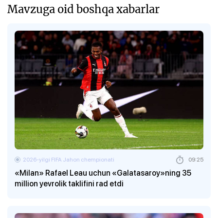
Mavzuga oid boshqa xabarlar
2026-yilgi FIFA Jahon chempionati
09:25
«Milan» Rafael Leau uchun «Galatasaroy»ning 35
million yevrolik taklifini rad etdi