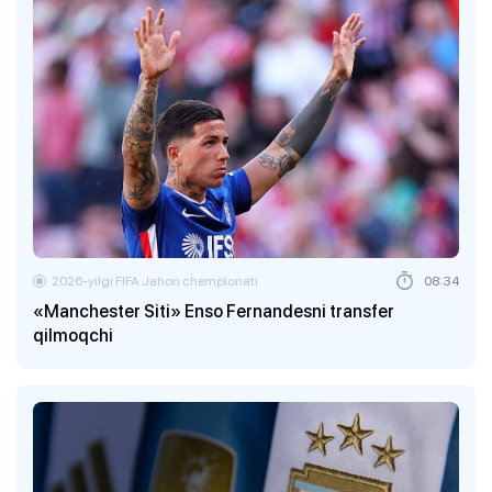
2026-yilgi FIFA Jahon chempionati
08:34
«Manchester Siti» Enso Fernandesni transfer
qilmoqchi