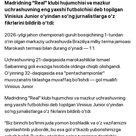
Madridning "Real" klubi hujumchisi va mazkur
uchrashuvning eng yaxshi futbolchisi deb topilgan
Vinisius Junior o‘yindan so‘ng jurnalistlarga o‘z
fikrlarini bildirib o‘tdi:
2026-yilgi jahon chempionati guruh bosqichining 1-turidan
o‘rin olgan markaziy uchrashuvda Braziliya milliy terma jamoasi
Marokash termasi bilan durang o‘ynadi — 1:1.
Uchrashuvning 21-daqiqasida marokashliklar Ismael
Saibarining goli evaziga hisobda oldinga chiqib olishgandi.
O‘yinning 32-daqiqasida esa "pentachampionlar"
muvozanatni tiklashga muvaffaq bo‘lishdi — gol muallifi
Vinisius Junior.
Madridning "Real" klubi hujumchisi va mazkur uchrashuvning
eng yaxshi futbolchisi deb topilgan Vinisius Junior o‘yindan
so‘ng jurnalistlarga o‘z fikrlarini bildirib o‘tdi:
"Biz birinchi bo‘limni juda yomon boshladik va o‘z vazifamizni
qiyinlashtirib yubordik, bu esa gol o‘tkazib yuborishimizga
sabab bo‘ldi. Bunday startdan so‘ng turnirning dastlabki