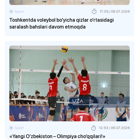
Sport
11:35 / 08.07.2026
Toshkentda voleybol bo‘yicha qizlar o‘rtasidagi
saralash bahslari davom etmoqda
Sport
12:53 / 06.07.2026
«Yangi O‘zbekiston – Olimpiya cho‘qqilari!»