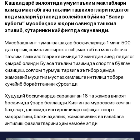
Қашқадарё вилоятида умумтаълим мактаблари
ҳамда мактабгача таълим ташкилотлари педагог
ходималари ўртасида волейбол бўйича “Вазир
кубоги” мусобақаси юқори савияда ташкил
этилиб, кўтаринки кайфиятда якунланди.
Мусобақанинг туман ва шаҳар босқичларида 1 минг 500
дан ортиқ жамоа иштирок этиб, мактаб ва мактабгача
таълим ташкилотлари кесимида 12 мингдан зиёд педагог
қамраб олинди. Бу эса таълим тизимида спортга бўлган
қизиқиш, соғлом турмуш тарзига эътибор ҳамда
жамоавий муҳитни мустаҳкамлашга интилиш тобора
кучайиб бораётганини кўрсатди.
Ҳудудий босқичларда сараланган 16 та жамоа вилоят
босқичида ўзаро беллашди. Қизғин ва муросасиз кечган
баҳслар давомида иштирокчилар нафақат спорт
маҳоратини, балки аҳиллик, жамоавийлик ва ғалабага
интилиш фазилатларини ҳам намоён этди.