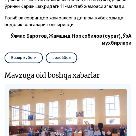
ўринни Қарши шаҳридаги 11-мактаб жамоаси эгаллади.
Ғолиб ва совриндор жамоаларга диплом, кубок ҳамда
эсдалик совғалари топширилди.
Ўлмас Баротов, Жамшид Норқобилов (сурат), ЎзА
мухбирлари
Вазир кубоги
волейбол
Mavzuga oid boshqa xabarlar