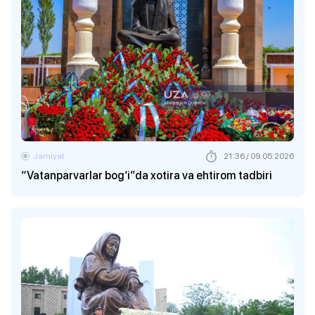
Jamiyat
21:36 / 09.05.2026
“Vatanparvarlar bog‘i”da xotira va ehtirom tadbiri