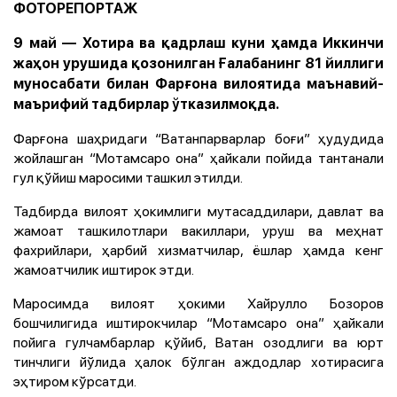
ФОТОРЕПОРТАЖ
9 май — Хотира ва қадрлаш куни ҳамда Иккинчи
жаҳон урушида қозонилган Ғалабанинг 81 йиллиги
муносабати билан Фарғона вилоятида маънавий-
маърифий тадбирлар ўтказилмоқда.
Фарғона шаҳридаги “Ватанпарварлар боғи” ҳудудида
жойлашган “Мотамсаро она” ҳайкали пойида тантанали
гул қўйиш маросими ташкил этилди.
Тадбирда вилоят ҳокимлиги мутасаддилари, давлат ва
жамоат ташкилотлари вакиллари, уруш ва меҳнат
фахрийлари, ҳарбий хизматчилар, ёшлар ҳамда кенг
жамоатчилик иштирок этди.
Маросимда вилоят ҳокими Хайрулло Бозоров
бошчилигида иштирокчилар “Мотамсаро она” ҳайкали
пойига гулчамбарлар қўйиб, Ватан озодлиги ва юрт
тинчлиги йўлида ҳалок бўлган аждодлар хотирасига
эҳтиром кўрсатди.