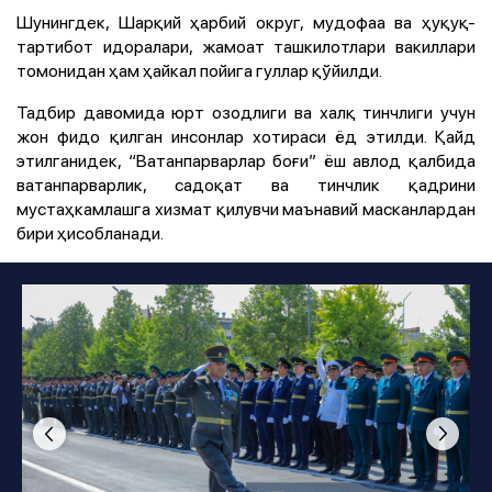
Шунингдек, Шарқий ҳарбий округ, мудофаа ва ҳуқуқ-
тартибот идоралари, жамоат ташкилотлари вакиллари
томонидан ҳам ҳайкал пойига гуллар қўйилди.
Тадбир давомида юрт озодлиги ва халқ тинчлиги учун
жон фидо қилган инсонлар хотираси ёд этилди. Қайд
этилганидек, “Ватанпарварлар боғи” ёш авлод қалбида
ватанпарварлик, садоқат ва тинчлик қадрини
мустаҳкамлашга хизмат қилувчи маънавий масканлардан
бири ҳисобланади.