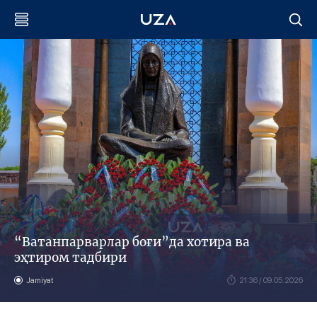
“Ватанпарварлар боғи”да хотира ва
эҳтиром тадбири
Jamiyat
21:36 / 09.05.2026