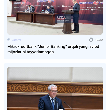
Jamiyat
19:30
Mikrokreditbank "Junior Banking" orqali yangi avlod
mijozlarini tayyorlamoqda