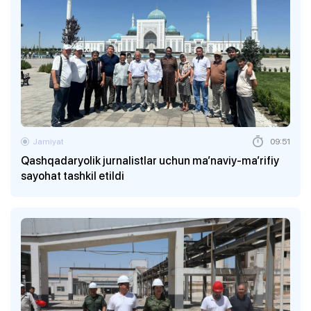
Jamiyat
09:51
Qashqadaryolik jurnalistlar uchun ma’naviy-ma’rifiy
sayohat tashkil etildi