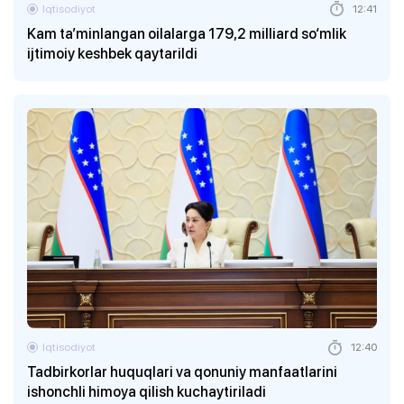
Iqtisodiyot
12:41
Kam ta’minlangan oilalarga 179,2 milliard so‘mlik
ijtimoiy keshbek qaytarildi
Iqtisodiyot
12:40
Tadbirkorlar huquqlari va qonuniy manfaatlarini
ishonchli himoya qilish kuchaytiriladi