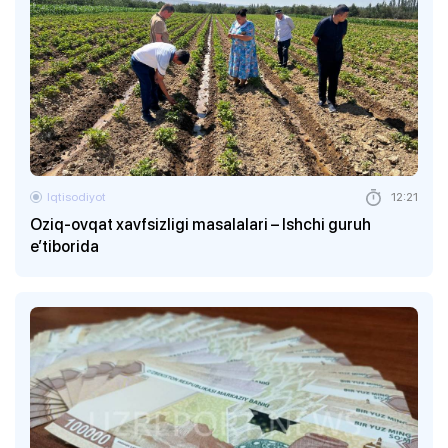
Iqtisodiyot
12:21
Oziq-ovqat xavfsizligi masalalari – Ishchi guruh
e’tiborida