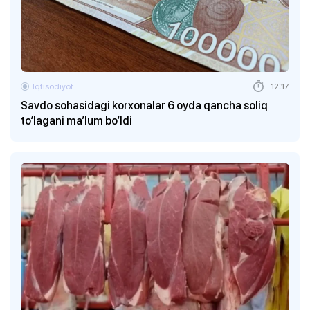
Iqtisodiyot
12:17
Savdo sohasidagi korxonalar 6 oyda qancha soliq
to‘lagani ma’lum bo‘ldi