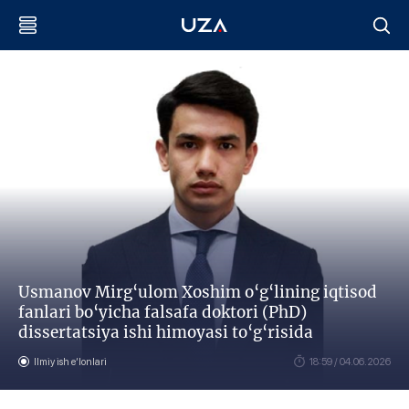
Usmanov Mirg‘ulom Xoshim o‘g‘lining iqtisod
fanlari bo‘yicha falsafa doktori (PhD)
dissertatsiya ishi himoyasi to‘g‘risida
Ilmiy ish eʼlonlari
18:59 / 04.06.2026