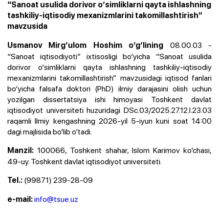
“Sanoat usulida dorivor o‘simliklarni qayta ishlashning
tashkiliy-iqtisodiy mexanizmlarini takomillashtirish”
mavzusida
08.00.03 -
Usmanov Mirg‘ulom Hoshim o‘g‘lining
“Sanoat iqtisodiyoti” ixtisosligi bo‘yicha “Sanoat usulida
dorivor o‘simliklarni qayta ishlashning tashkiliy-iqtisodiy
mexanizmlarini takomillashtirish” mavzusidagi iqtisod fanlari
bo‘yicha falsafa doktori (PhD) ilmiy darajasini olish uchun
yozilgan dissertatsiya ishi himoyasi Toshkent davlat
iqtisodiyot universiteti huzuridagi DSc.03/2025.27.12.I.23.03
raqamli Ilmiy kengashning 2026-yil 5-iyun kuni soat 14:00
dagi majlisida bo‘lib o‘tadi.
100066, Toshkent shahar, Islom Karimov ko‘chasi,
Manzil:
49-uy. Toshkent davlat iqtisodiyot universiteti.
(99871) 239-28-09
Tel.:
info@tsue.uz
e-mail: