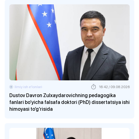
Ilmiy ish eʼlonlari
16:42 / 09.08.2026
Dustov Davron Zulxaydarovichning pedagogika
fanlari bo‘yicha falsafa doktori (PhD) dissertatsiya ishi
himoyasi to‘g‘risida