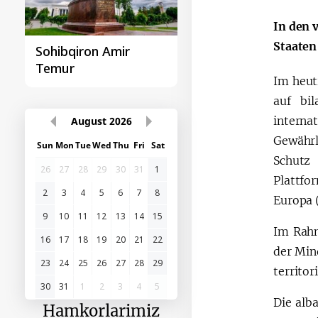
In den 
Staaten
Sohibqiron Amir
O‘zbekiston va
Temur
Paragvay hamkorlig
Im heut
auf bi
intern
August
2026
Gewährl
Sun
Mon
Tue
Wed
Thu
Fri
Sat
Schutz
26
27
28
29
30
31
1
Plattfo
2
3
4
5
6
7
8
Europa 
9
10
11
12
13
14
15
Im Rahm
16
17
18
19
20
21
22
der Min
23
24
25
26
27
28
29
territor
30
31
1
2
3
4
5
Die alba
Hamkorlarimiz