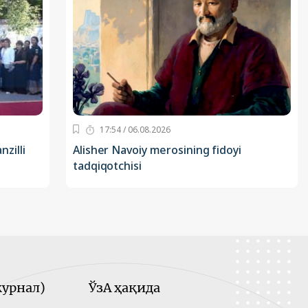
17:54 / 06.08.2026
nzilli
Alisher Navoiy merosining fidoyi
tadqiqotchisi
урнал)
ЎзА ҳақида