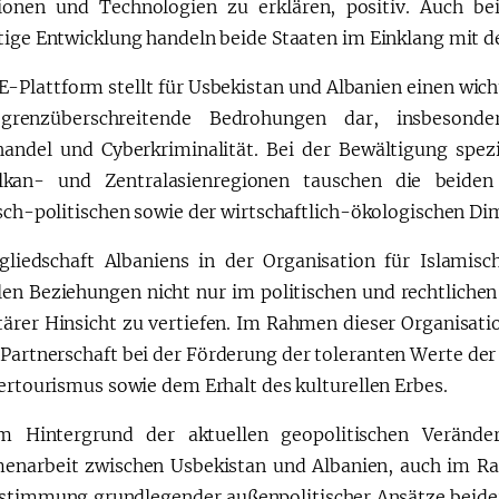
ionen und Technologien zu erklären, positiv. Auch 
tige Entwicklung handeln beide Staaten im Einklang mit d
E-Plattform stellt für Usbekistan und Albanien einen wi
grenzüberschreitende Bedrohungen dar, insbesonde
andel und Cyberkriminalität. Bei der Bewältigung spezi
lkan- und Zentralasienregionen tauschen die beid
isch-politischen sowie der wirtschaftlich-ökologischen D
gliedschaft Albaniens in der Organisation für Islamis
alen Beziehungen nicht nur im politischen und rechtlichen
ärer Hinsicht zu vertiefen. Im Rahmen dieser Organisat
 Partnerschaft bei der Förderung der toleranten Werte der
ertourismus sowie dem Erhalt des kulturellen Erbes.
m Hintergrund der aktuellen geopolitischen Verände
narbeit zwischen Usbekistan und Albanien, auch im Rah
stimmung grundlegender außenpolitischer Ansätze beider 