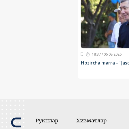
18:37 / 06.08.2026
Hozircha marra – “Jas
Рукнлар
Хизматлар