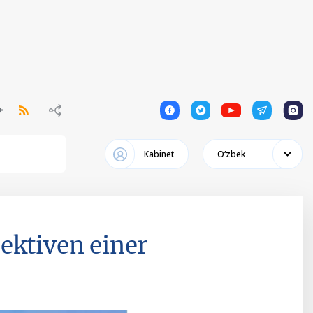
1
1
1
1
1
Кabinet
Oʻzbek
ektiven einer