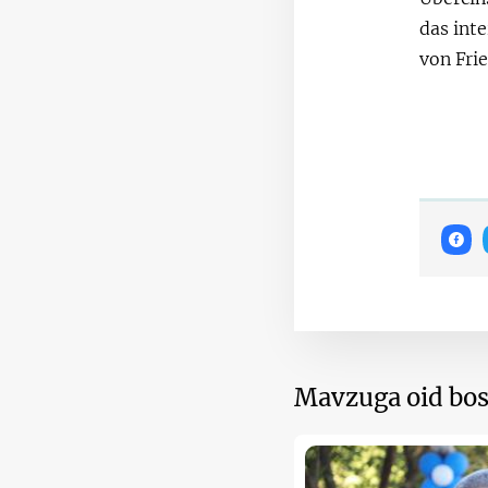
das int
von Fri
Mavzuga oid bos