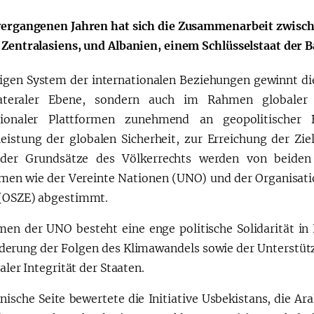
vergangenen Jahren hat sich die Zusammenarbeit zwisc
 Zentralasiens, und Albanien, einem Schlüsselstaat der 
Huquqiy targʻibot
O‘zbekiston va
i
Yaponiya hamkorl
igen System der internationalen Beziehungen gewinnt di
lateraler Ebene, sondern auch im Rahmen globaler 
ationaler Plattformen zunehmend an geopolitischer 
eistung der globalen Sicherheit, zur Erreichung der Zi
 der Grundsätze des Völkerrechts werden von beiden
rmen wie der Vereinte Nationen (UNO) und der Organisati
(OSZE) abgestimmt.
en der UNO besteht eine enge politische Solidarität in 
derung der Folgen des Klimawandels sowie der Unterstütz
ialer Integrität der Staaten.
nische Seite bewertete die Initiative Usbekistans, die Ar