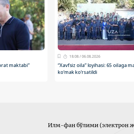
18:08 / 06.08.2026
orat maktabi”
“Xavfsiz oila” loyihasi: 65 oilaga ma
ko‘mak ko‘rsatildi
Илм-фан бўлими (электрон ж