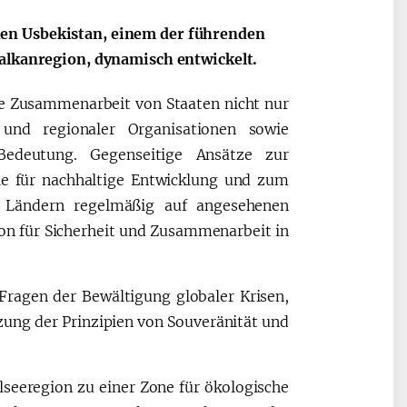
hen Usbekistan, einem der führenden
Balkanregion, dynamisch entwickelt.
Oʻzbekiston va
Maqolalar
igi
Pokiston hamkorligi
e Zusammenarbeit von Staaten nicht nur
und regionaler Organisationen sowie
Bedeutung. Gegenseitige Ansätze zur
ele für nachhaltige Entwicklung und zum
 Ländern regelmäßig auf angesehenen
on für Sicherheit und Zusammenarbeit in
Fragen der Bewältigung globaler Krisen,
ung der Prinzipien von Souveränität und
alseeregion zu einer Zone für ökologische