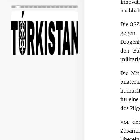
Innovat
nachhal
Die OSZ
gegen 
Drogenh
den Ba
militär
Die Mit
bilater
humanit
für eine
des Pilg
Vor de
Zusamme
Überein