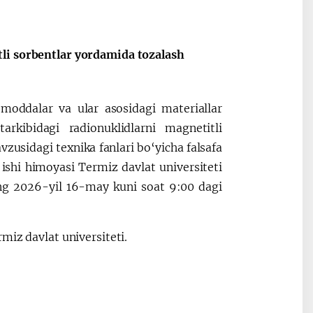
Oʻzbekiston va
Maqolalar
li sorbentlar yordamida tozalash
igi
Pokiston hamkorligi
moddalar va ular asosidagi materiallar
arkibidagi radionuklidlarni magnetitli
zusidagi texnika fanlari bo‘yicha falsafa
 ishi himoyasi Termiz davlat universiteti
ing 2026-yil 16-may kuni soat 9:00 dagi
miz davlat universiteti.