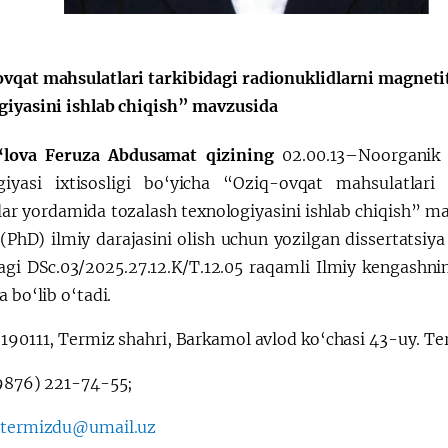
Huquqiy targʻibot
O‘zbekiston va
vqat mahsulatlari tarkibidagi radionuklidlarni magnetit
i
Yaponiya hamkorl
giyasini ishlab chiqish” mavzusida
‘lova Feruza Abdusamat qizining
02.00.13–Noorganik 
giyasi ixtisosligi bo‘yicha “Oziq-ovqat mahsulatlari t
ar yordamida tozalash texnologiyasini ishlab chiqish” mav
(PhD) ilmiy darajasini olish uchun yozilgan dissertatsiya
agi DSc.03/2025.27.12.K/T.12.05 raqamli Ilmiy kengashn
a bo‘lib o‘tadi.
:
190111, Termiz shahri, Barkamol avlod ko‘chasi 43-uy. Ter
876) 221-74-55;
:
termizdu@umail.uz