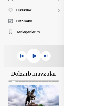
Hududlar
Fotobank
Tanlaganlarim
Dolzarb mavzular