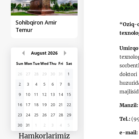
Sohibqiron Amir
O‘zbekiston va
“Oziq-o
Temur
Paragvay hamkorlig
texnolo
Umirqo
August
2026
texnolo
Sun
Mon
Tue
Wed
Thu
Fri
Sat
sorbentl
doktori
26
27
28
29
30
31
1
huzurid
2
3
4
5
6
7
8
majlisid
9
10
11
12
13
14
15
16
17
18
19
20
21
22
Manzil
23
24
25
26
27
28
29
Tel.:
(99
30
31
1
2
3
4
5
e-mail
Hamkorlarimiz