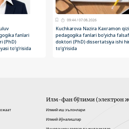
09:44 / 07.08.2026
uluv
Kuchkarova Nazira Kaxramon qiz
ogika fanlari
pedagogika fanlari bo‘yicha falsa
ri (PhD)
doktori (PhD) dissertatsiya ishi h
yasi to‘g‘risida
to‘g‘risida
Илм-фан бўлими (электрон ж
рожаат
Илмий иш эълонлари
Илмий йўналишлар
Инновацион ғоялар ва ишланмалар