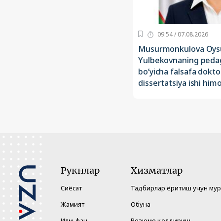
09:54 / 07.08.2026
Musurmonkulova Oys
Yulbekovnaning pedag
bo‘yicha falsafa dokto
dissertatsiya ishi himo
Рукнлар
Хизматлар
Сиёсат
Тадбирлар ёритиш учун му
Жамият
Обуна
Илм-фан
Резюме қолдириш