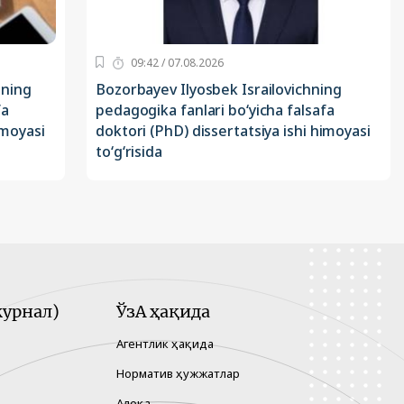
09:42 / 07.08.2026
ining
Bozorbayev Ilyosbek Israilovichning
fa
pedagogika fanlari bo‘yicha falsafa
imoyasi
doktori (PhD) dissertatsiya ishi himoyasi
to‘g‘risida
урнал)
ЎзА ҳақида
Агентлик ҳақида
Норматив ҳужжатлар
Алоқа