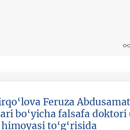
rqo‘lova Feruza Abdusamat 
lari bo‘yicha falsafa doktori
i himoyasi to‘g‘risida