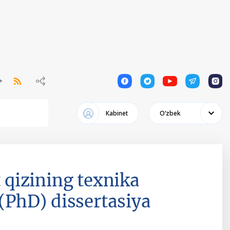
1
1
1
1
1
Кabinet
Oʻzbek
qizining texnika
 (PhD) dissertasiya