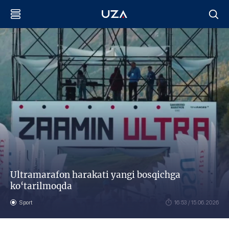
Ultramarafon harakati yangi bosqichga
ko‘tarilmoqda
Sport
16:53 / 15.06.2026