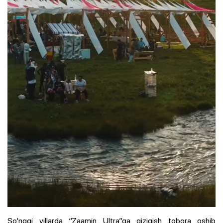
So‘nggi yillarda “Zaamin Ultra”ga qiziqish tobora oshib