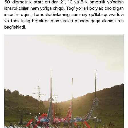
50 kilometrlik start ortidan 21, 10 va 5 kilometrlik yo‘nalish
ishtirokchilari ham yo‘lga chiqdi. Tog‘ yo‘llari bo‘ylab cho‘zilgan
insonlar oqimi, tomoshabinlarning samimiy qo‘llab-quvvatlovi
va tabiatning betakror manzaralari musobaqaga alohida ruh
bag‘ishladi.