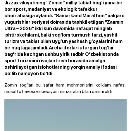
Jizzax viloyatining “Zomin” milliy tabiat bog‘i yana bir
bor sport, madaniyat va ekologik tafakkur
chorrahasiga aylandi. “Samarkand Marathon” xalqaro
yugurishlar seriyasi doirasida tashkil etilgan “Zaamin
Ultra – 2026” ikki kun davomida nafaqat minglab
ishtirokchilarni, balki sog‘lom turmush tarzi, yashil
turizm va tabiat bilan uyg‘un yashash g‘oyalarini ham
bir nuqtaga jamladi. Archa iforlari ufurgan tog‘lar
bag‘rida kechgan ushbu yirik tadbir O‘zbekistonda
sport turizmini rivojlantirish borasida amalga
oshirilayotgan islohotlarning yorqin amaliy ifodasi
bo‘lib namoyon bo‘ldi.
Zomin tog‘lari bu safar ham mehmonlarini ko‘klam nafasi,
musaffo havosi va beqiyos manzaralari bilan qarshi oldi.