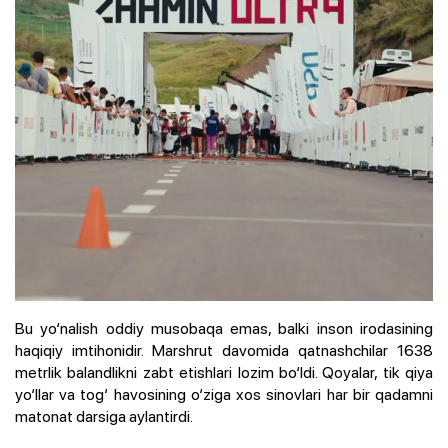
Bu yo‘nalish oddiy musobaqa emas, balki inson irodasining
haqiqiy imtihonidir. Marshrut davomida qatnashchilar 1638
metrlik balandlikni zabt etishlari lozim bo‘ldi. Qoyalar, tik qiya
yo‘llar va tog‘ havosining o‘ziga xos sinovlari har bir qadamni
matonat darsiga aylantirdi.