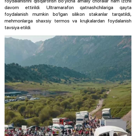
foydalanishni qisqartirish bo‘yicha amaliy choralar ham izchil
davom ettirildi. Ultramarafon qatnashchilariga qayta
foydalanish mumkin bo‘lgan silikon stakanlar tarqatildi,
mehmonlarga shaxsiy termos va krujkalardan foydalanish
tavsiya etildi.