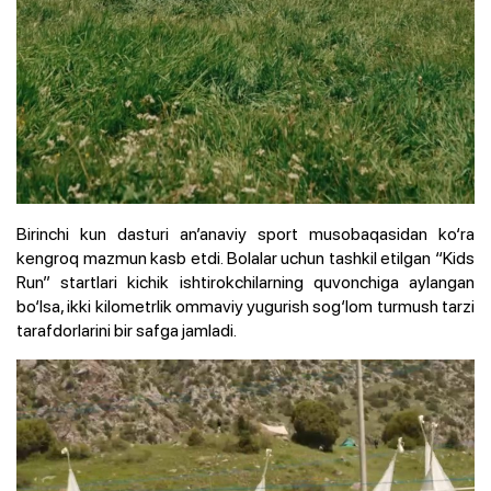
Birinchi kun dasturi an’anaviy sport musobaqasidan ko‘ra
kengroq mazmun kasb etdi. Bolalar uchun tashkil etilgan “Kids
Run” startlari kichik ishtirokchilarning quvonchiga aylangan
bo‘lsa, ikki kilometrlik ommaviy yugurish sog‘lom turmush tarzi
tarafdorlarini bir safga jamladi.