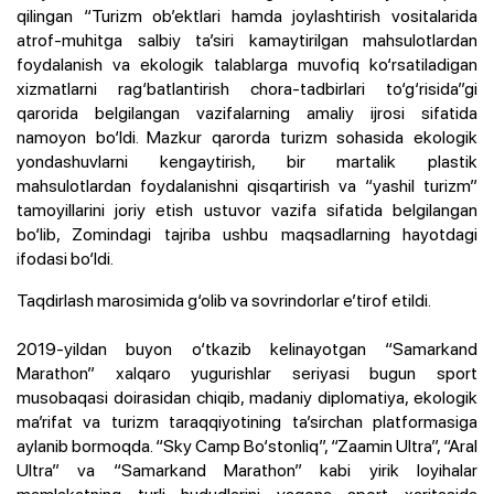
qilingan “
Turizm ob’ektlari hamda joylashtirish vositalarida
atrof-muhitga salbiy ta’siri kamaytirilgan mahsulotlardan
foydalanish va ekologik talablarga muvofiq ko‘rsatiladigan
xizmatlarni rag‘batlantirish chora-tadbirlari to‘g‘risida
”gi
qarorida belgilangan vazifalarning amaliy ijrosi sifatida
namoyon bo‘ldi. Mazkur qarorda turizm sohasida ekologik
yondashuvlarni kengaytirish, bir martalik plastik
mahsulotlardan foydalanishni qisqartirish va “yashil turizm”
tamoyillarini joriy etish ustuvor vazifa sifatida belgilangan
bo‘lib, Zomindagi tajriba ushbu maqsadlarning hayotdagi
ifodasi bo‘ldi.
Taqdirlash marosimida g‘olib va sovrindorlar e’tirof etildi.
2019-yildan buyon o‘tkazib kelinayotgan “Samarkand
Marathon” xalqaro yugurishlar seriyasi bugun sport
musobaqasi doirasidan chiqib, madaniy diplomatiya, ekologik
ma’rifat va turizm taraqqiyotining ta’sirchan platformasiga
aylanib bormoqda. “Sky Camp Bo‘stonliq”, “Zaamin Ultra”, “Aral
Ultra” va “Samarkand Marathon” kabi yirik loyihalar
mamlakatning turli hududlarini yagona sport xaritasida