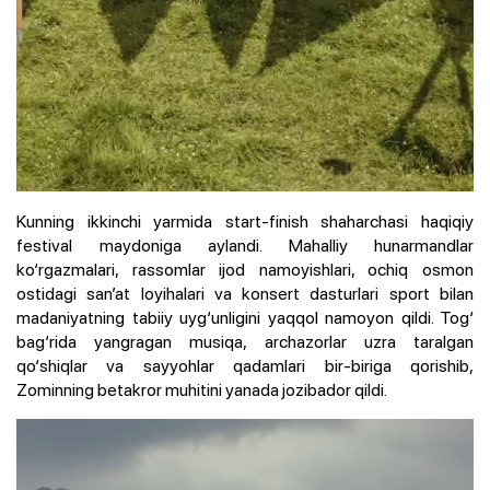
Kunning ikkinchi yarmida start-finish shaharchasi haqiqiy
festival maydoniga aylandi. Mahalliy hunarmandlar
ko‘rgazmalari, rassomlar ijod namoyishlari, ochiq osmon
ostidagi san’at loyihalari va konsert dasturlari sport bilan
madaniyatning tabiiy uyg‘unligini yaqqol namoyon qildi. Tog‘
bag‘rida yangragan musiqa, archazorlar uzra taralgan
qo‘shiqlar va sayyohlar qadamlari bir-biriga qorishib,
Zominning betakror muhitini yanada jozibador qildi.