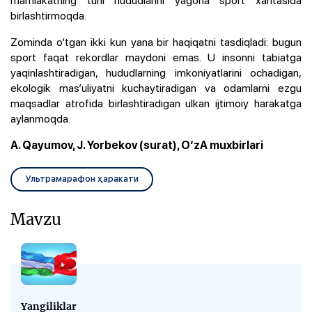
birlashtirmoqda.
Zominda o‘tgan ikki kun yana bir haqiqatni tasdiqladi: bugun
sport faqat rekordlar maydoni emas. U insonni tabiatga
yaqinlashtiradigan, hududlarning imkoniyatlarini ochadigan,
ekologik mas’uliyatni kuchaytiradigan va odamlarni ezgu
maqsadlar atrofida birlashtiradigan ulkan ijtimoiy harakatga
aylanmoqda.
A. Qayumov, J. Yorbekov (surat), O‘zA muxbirlari
Ультрамарафон ҳаракати
Mavzu
Yangiliklar