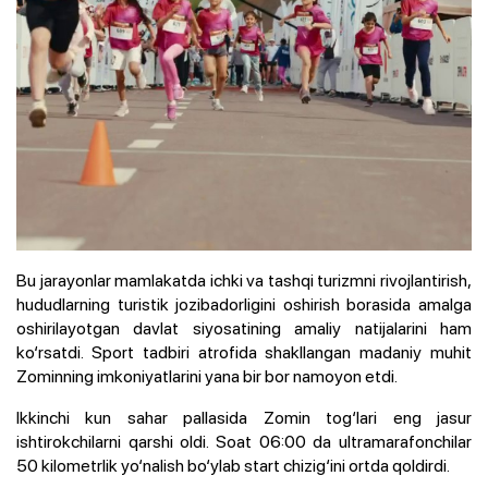
Bu jarayonlar mamlakatda ichki va tashqi turizmni rivojlantirish,
hududlarning turistik jozibadorligini oshirish borasida amalga
oshirilayotgan davlat siyosatining amaliy natijalarini ham
ko‘rsatdi. Sport tadbiri atrofida shakllangan madaniy muhit
Zominning imkoniyatlarini yana bir bor namoyon etdi.
Ikkinchi kun sahar pallasida Zomin tog‘lari eng jasur
ishtirokchilarni qarshi oldi. Soat 06:00 da ultramarafonchilar
50 kilometrlik yo‘nalish bo‘ylab start chizig‘ini ortda qoldirdi.