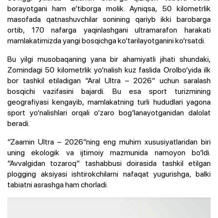
borayotgani ham e’tiborga molik. Ayniqsa, 50 kilometrlik
masofada qatnashuvchilar sonining qariyb ikki barobarga
ortib, 170 nafarga yaqinlashgani ultramarafon harakati
mamlakatimizda yangi bosqichga ko‘tarilayotganini ko‘rsatdi.
Bu yilgi musobaqaning yana bir ahamiyatli jihati shundaki,
Zomindagi 50 kilometrlik yo‘nalish kuz faslida Orolbo‘yida ilk
bor tashkil etiladigan “Aral Ultra – 2026” uchun saralash
bosqichi vazifasini bajardi. Bu esa sport turizmining
geografiyasi kengayib, mamlakatning turli hududlari yagona
sport yo‘nalishlari orqali o‘zaro bog‘lanayotganidan dalolat
beradi.
“Zaamin Ultra – 2026”ning eng muhim xususiyatlaridan biri
uning ekologik va ijtimoiy mazmunida namoyon bo‘ldi.
“Avvalgidan tozaroq” tashabbusi doirasida tashkil etilgan
plogging aksiyasi ishtirokchilarni nafaqat yugurishga, balki
tabiatni asrashga ham chorladi.