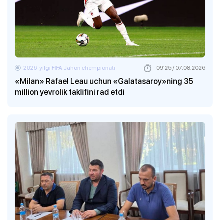
2026-yilgi FIFA Jahon chempionati
09:25 / 07.08.2026
«Milan» Rafael Leau uchun «Galatasaroy»ning 35
million yevrolik taklifini rad etdi