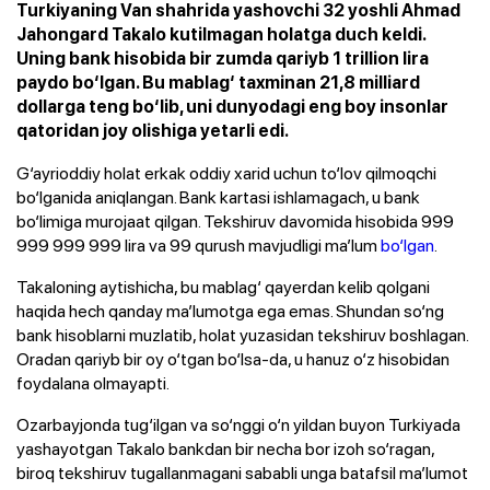
Turkiyaning Van shahrida yashovchi 32 yoshli Ahmad
Jahongard Takalo kutilmagan holatga duch keldi.
Uning bank hisobida bir zumda qariyb 1 trillion lira
paydo bo‘lgan. Bu mablag‘ taxminan 21,8 milliard
dollarga teng bo‘lib, uni dunyodagi eng boy insonlar
qatoridan joy olishiga yetarli edi.
G‘ayrioddiy holat erkak oddiy xarid uchun to‘lov qilmoqchi
bo‘lganida aniqlangan. Bank kartasi ishlamagach, u bank
bo‘limiga murojaat qilgan. Tekshiruv davomida hisobida 999
999 999 999 lira va 99 qurush mavjudligi ma’lum
bo‘lgan
.
Takaloning aytishicha, bu mablag‘ qayerdan kelib qolgani
haqida hech qanday ma’lumotga ega emas. Shundan so‘ng
bank hisoblarni muzlatib, holat yuzasidan tekshiruv boshlagan.
Oradan qariyb bir oy o‘tgan bo‘lsa-da, u hanuz o‘z hisobidan
foydalana olmayapti.
Ozarbayjonda tug‘ilgan va so‘nggi o‘n yildan buyon Turkiyada
yashayotgan Takalo bankdan bir necha bor izoh so‘ragan,
biroq tekshiruv tugallanmagani sababli unga batafsil ma’lumot