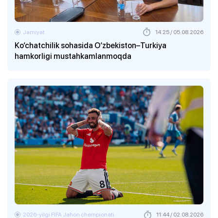
Jamiyat
14:25 / 05.08.2026
Ko‘chatchilik sohasida O‘zbekiston–Turkiya
hamkorligi mustahkamlanmoqda
2026-yilgi FIFA Jahon chempionati
11:44 / 02.08.2026