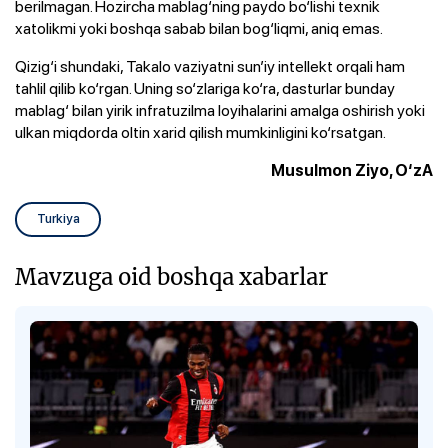
berilmagan. Hozircha mablag‘ning paydo bo‘lishi texnik
xatolikmi yoki boshqa sabab bilan bog‘liqmi, aniq emas.
Qizig‘i shundaki, Takalo vaziyatni sun’iy intellekt orqali ham
tahlil qilib ko‘rgan. Uning so‘zlariga ko‘ra, dasturlar bunday
mablag‘ bilan yirik infratuzilma loyihalarini amalga oshirish yoki
ulkan miqdorda oltin xarid qilish mumkinligini ko‘rsatgan.
Musulmon Ziyo, O‘zA
Turkiya
Mavzuga oid boshqa xabarlar