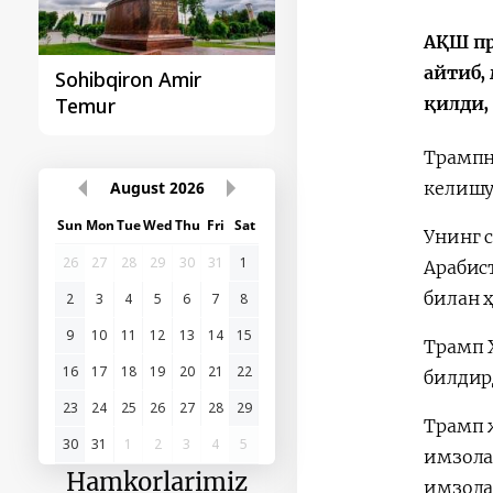
АҚШ пр
айтиб,
Sohibqiron Amir
O‘zbekiston va
қилди,
Temur
Paragvay hamkorlig
Трампн
August
2026
келишу
Sun
Mon
Tue
Wed
Thu
Fri
Sat
Унинг 
26
27
28
29
30
31
1
Арабист
билан 
2
3
4
5
6
7
8
9
10
11
12
13
14
15
Трамп 
16
17
18
19
20
21
22
билдир
23
24
25
26
27
28
29
Трамп 
30
31
1
2
3
4
5
имзола
Hamkorlarimiz
имзол