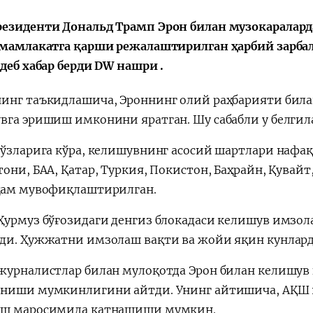
езиденти Дональд Трамп Эрон билан музокаралар
 мамлакатга қарши режалаштирилган ҳарбий зарба
Huquqiy targʻibot
O‘zbekiston va
 деб хабар берди DW нашри .
i
Yaponiya hamkorl
инг таъкидлашича, Эроннинг олий раҳбарияти била
вга эришиш имконини яратган. Шу сабабли у белгил
сўзларига кўра, келишувнинг асосий шартлари нафақ
они, БАА, Қатар, Туркия, Покистон, Баҳрайн, Қувайт
ҳам мувофиқлаштирилган.
Ҳурмуз бўғозидаги денгиз блокадаси келишув имзол
ди. Ҳужжатни имзолаш вақти ва жойи яқин кунлар
журналистлар билан мулоқотда Эрон билан келишув
ниши мумкинлигини айтди. Унинг айтишича, АҚШ 
аш маросимида қатнашиши мумкин.