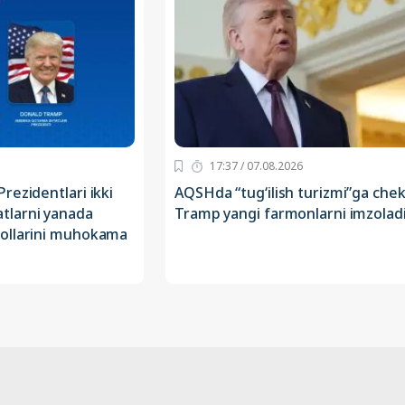
17:37 / 07.08.2026
rezidentlari ikki
AQSHda “tug‘ilish turizmi”ga chek
larni yanada
Tramp yangi farmonlarni imzolad
ollarini muhokama