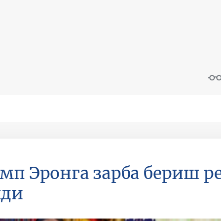
мп Эронга зарба бериш р
лди