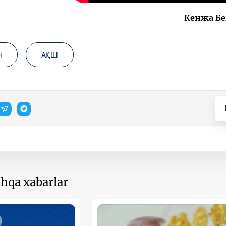
Кенжа Бе
н
АҚШ
hqa xabarlar