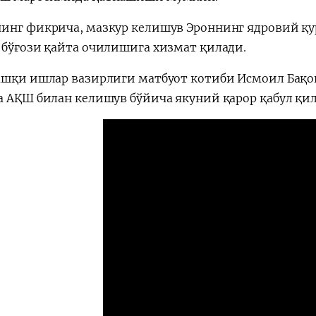
инг фикрича, мазкур келишув Эроннинг ядровий қур
 бўғози қайта очилишига хизмат қилади.
ашқи ишлар вазирлиги матбуот котиби Исмоил Бақ
а АҚШ билан келишув бўйича якуний қарор қаб