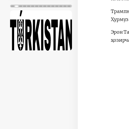
Трампн
Ҳурмуз
Эрон Т
ҳозирч