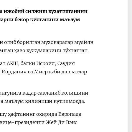
да ижобий силжиш кузатилганини
ларни бекор қилганини маълум
Oʻzbekiston va
Maqolalar
igi
Pokiston hamkorligi
н олиб борилган музокаралар муайян
анган ҳаво ҳужумларини тўхтатган.
ат АҚШ, балки Исроил, Саудия
, Иордания ва Миср каби давлатлар
ангунига қадар сақланиб қолишини
да маълум қилиниши кутилмоқда.
 шу ҳафтанинг охирида Европада
вице-президенти Жей Ди Вэнс