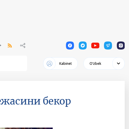
1
1
1
1
1
Кabinet
Oʻzbek
ежасини бекор