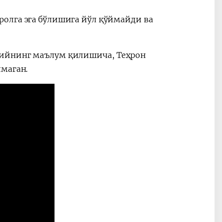
олга эга бўлишига йўл қўймайди ва
оийнинг маълум қилишича, Теҳрон
ул қилмаган.