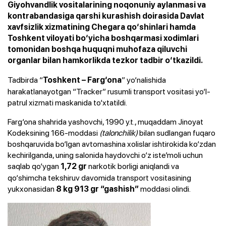
Giyohvandlik vositalarining noqonuniy aylanmasi va
kontrabandasiga qarshi kurashish doirasida Davlat
xavfsizlik xizmatining Chegara qo‘shinlari hamda
Toshkent viloyati bo‘yicha boshqarmasi xodimlari
tomonidan boshqa huquqni muhofaza qiluvchi
organlar bilan hamkorlikda tezkor tadbir o‘tkazildi.
Tadbirda “
” yo‘nalishida
Toshkent – Farg‘ona
harakatlanayotgan “Tracker” rusumli transport vositasi yo‘l-
patrul xizmati maskanida to‘xtatildi.
Farg‘ona shahrida yashovchi, 1990 y.t., muqaddam Jinoyat
Kodeksining 166-moddasi
(talonchilik)
bilan sudlangan fuqaro
boshqaruvida bo‘lgan avtomashina xolislar ishtirokida ko‘zdan
kechirilganda, uning salonida haydovchi o‘z iste’moli uchun
saqlab qo‘ygan
narkotik borligi aniqlandi va
1,72 gr
qo‘shimcha tekshiruv davomida transport vositasining
yukxonasidan
moddasi olindi.
8 kg 913 gr “gashish”