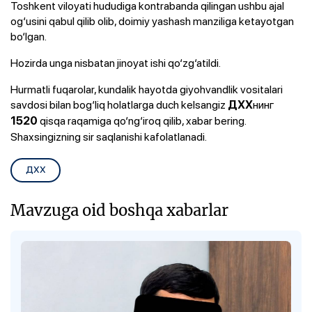
Toshkent viloyati hududiga kontrabanda qilingan ushbu ajal
og‘usini qabul qilib olib, doimiy yashash manziliga ketayotgan
bo‘lgan.
Hozirda unga nisbatan jinoyat ishi qo‘zg‘atildi.
Hurmatli fuqarolar, kundalik hayotda giyohvandlik vositalari
savdosi bilan bog‘liq holatlarga duch kelsangiz
нинг
ДХХ
qisqa raqamiga qo‘ng‘iroq qilib, xabar bering.
1520
Shaxsingizning sir saqlanishi kafolatlanadi.
ДХХ
Mavzuga oid boshqa xabarlar