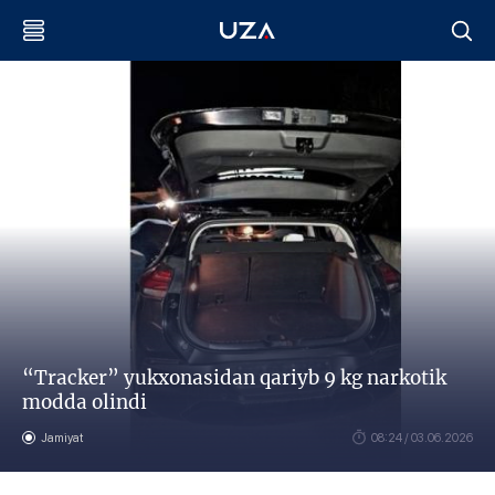
“Tracker” yukxonasidan qariyb 9 kg narkotik
modda olindi
Jamiyat
08:24 / 03.06.2026