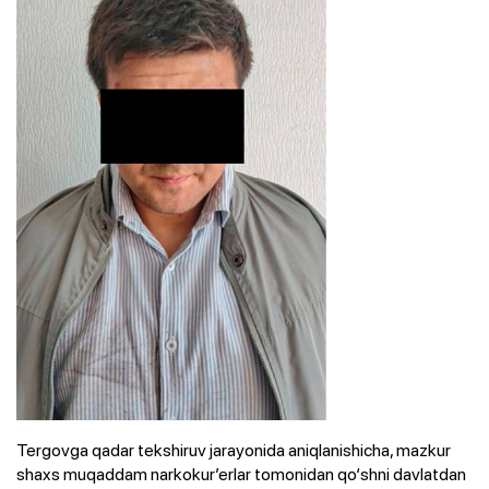
Tergovga qadar tekshiruv jarayonida aniqlanishicha, mazkur
shaxs muqaddam narkokur’erlar tomonidan qo‘shni davlatdan