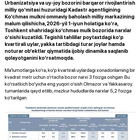
Urbanizatsiya va uy-joy bozorini barqaror rivojlantirish
milliy qo‘mitasi huzuridagi Kadastr agentligining
Ko‘chmas mulkni ommaviy baholash milliy markazining
malum qilishicha, 2026-yil 1-iyun holatiga ko‘ra,
Toshkent shahridagi ko‘chmas mulk bozorida narxlar
o‘sishi kuzatildi. Tegishli tahlillar poytaxtdagi ko‘p
kvartirali uylar, yakka tartibdagi turar joylar hamda
noturar ob’ektlar qiymatida ijobiy dinamika saqlanib
qolayotganini ko‘rsatmoqda.
Ma’lumotlarga ko‘ra, ko‘p kvartirali uylardagi xonadonlarning bir
kvadrat metr uchun o‘rtacha bozor narxi 3 foizga oshgan. Bu
ko‘rsatkich bo‘yicha eng yuqori o‘sish Olmazor va Yakkasaroy
tumanlarida qayd etilib, mazkur hududlarda narxlar 5,2 foizga
ko‘tarilgan.