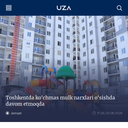
Toshkentda ko‘chmas mulk narxlari o‘sishda
davom etmoqda
Jamiyat
11:24 / 03.06.2026