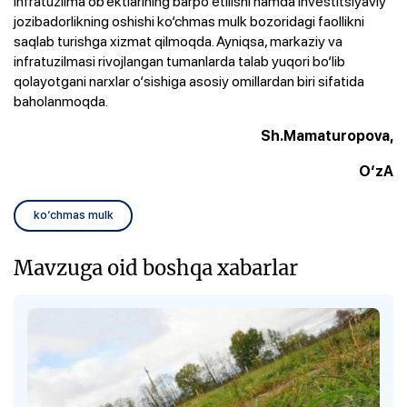
infratuzilma ob’ektlarining barpo etilishi hamda investitsiyaviy
jozibadorlikning oshishi ko‘chmas mulk bozoridagi faollikni
saqlab turishga xizmat qilmoqda. Ayniqsa, markaziy va
infratuzilmasi rivojlangan tumanlarda talab yuqori bo‘lib
qolayotgani narxlar o‘sishiga asosiy omillardan biri sifatida
baholanmoqda.
Sh.Mamaturopova,
O‘zA
ko‘chmas mulk
Mavzuga oid boshqa xabarlar