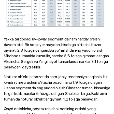
Yakka tartibdagi uy-joylar segmentida ham narxlar o‘sishi
davom etdi. Bir sotix yer maydoni hisobiga o‘rtacha bozor
qiymati 2,3 foizga oshgan. Bu yo‘nalishda eng yuqori o‘sish
Mirobod tumanida kuzatilib, narxlar 6,6 foizga qimmatlashgan.
Aksincha, Sergeli va Yangihayot tumanlarida narxlar 3,1 foizga
pasaygani qayd etildi.
Noturar ob’ektlar bozorida ham ijobiy tendensiya saqlanib, bir
kvadrat metr uchun o‘rtacha bozor narxi 1,9 foizga o‘sgan.
Ushbu segmentda eng yuqori o‘sish Olmazor tumani hissasiga
to‘g‘ri kelib, narxlar 5 foizga oshgan. Shu bilan birga, Bektemir
tumanida noturar ob’ektlar qiymati 1,2 foizga pasaygan.
Qayd etilishicha, poytaxtda aholi sonining ortishi, yangi