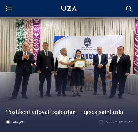
Toshkent viloyati xabarlari – qisqa satrlarda
Jamiyat
16:27 / 21.05.2026