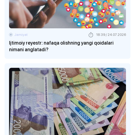
Jamiyat
18:39 / 24.07.2026
Ijtimoiy reyestr: nafaqa olishning yangi qoidalari
nimani anglatadi?