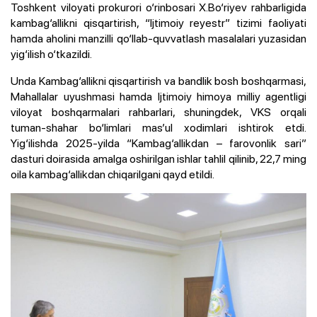
Toshkent viloyati prokurori o‘rinbosari X.Bo‘riyev rahbarligida
kambag‘allikni qisqartirish, “Ijtimoiy reyestr” tizimi faoliyati
hamda aholini manzilli qo‘llab-quvvatlash masalalari yuzasidan
yig‘ilish o‘tkazildi.
Unda Kambag‘allikni qisqartirish va bandlik bosh boshqarmasi,
Mahallalar uyushmasi hamda Ijtimoiy himoya milliy agentligi
viloyat boshqarmalari rahbarlari, shuningdek, VKS orqali
tuman-shahar bo‘limlari mas’ul xodimlari ishtirok etdi.
Yig‘ilishda 2025-yilda “Kambag‘allikdan – farovonlik sari”
dasturi doirasida amalga oshirilgan ishlar tahlil qilinib, 22,7 ming
oila kambag‘allikdan chiqarilgani qayd etildi.