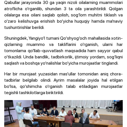
Qabullar jarayonida 30 ga yaqin nizoli oilalarning muammolari
atroflicha o‘rganilib, shundan 3 ta oila yarashtirildi. Qolgan
oilalarga esa oilani saqlab qolish, sog‘lom muhitni tiklash va
o‘zaro kelishuvga erishish bo‘yicha huquqiy hamda ma’naviy
tushuntirishlar berildi.
Shuningdek, Yangiyo‘l tumani Qo‘shyog‘och mahallasida xotin-
qizlarning muammo va takliflarini o‘rganish, ularni har
tomonlama qo‘llab-quvvatlash maqsadida ham sayyor qabul
o‘tkazildi. Unda bandlik, tadbirkorlik, ijtimoiy yordam, sog‘liqni
saqlash va boshqa yo‘nalishlar bo‘yicha murojaatlar tinglandi.
Har bir murojaat yuzasidan mas’ullar tomonidan aniq chora-
tadbirlar belgilab olindi. Ayrim masalalar joyida hal etilgan
bo‘lsa, qo‘shimcha o‘rganish talab etiladigan murojaatlar
tegishli tashkilotlarga biriktirildi.