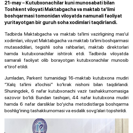
21-may – Kutubxonachilar kuni munosabati bilan
Toshkent viloyati Maktabgacha va maktab ta’limi
boshqarmasi tomonidan viloyatda namunali faoliyat
yuritayotgan bir guruh soha xodimlari taqdirlandi.
Tadbirda Maktabgacha va maktab ta’limi vazirligining mas’ul
xodimlari, viloyat Maktabgacha va maktab ta’limi boshqarmasi
mutasaddilari, tegishli soha rahbarlari, maktab direktorlari
hamda kutubxonachilar ishtirok etdi. Tadbirda viloyatda
samarali faoliyat olib borayotgan kutubxonachilar munosib
e’tirof etildi.
Jumladan, Parkent tumanidagi 16-maktab kutubxona mudiri
“Xalq ta’limi a’lochisi” ko‘krak nishoni bilan taqdirlandi.
Shuningdek, 6 nafar kutubxonachi vazir tashakkurnomasiga
sazovor bo‘ldi. Bundan tashqari, 44 nafar kutubxona mudiri
hamda 6 nafar darsliklar bo‘yicha metodistlarga boshqarma
boshlig‘ining tashakkurnomasi va esdalik sovg‘alari topshirildi.