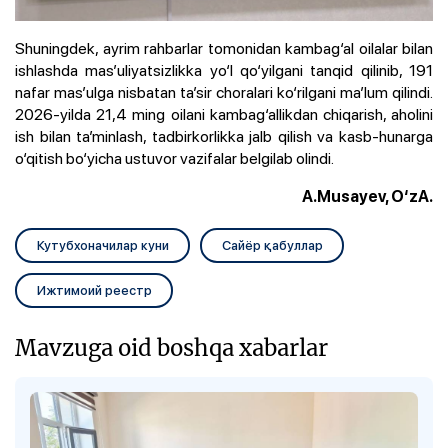
Shuningdek, ayrim rahbarlar tomonidan kambag‘al oilalar bilan
ishlashda mas’uliyatsizlikka yo‘l qo‘yilgani tanqid qilinib, 191
nafar mas’ulga nisbatan ta’sir choralari ko‘rilgani ma’lum qilindi.
2026-yilda 21,4 ming oilani kambag‘allikdan chiqarish, aholini
ish bilan ta’minlash, tadbirkorlikka jalb qilish va kasb-hunarga
o‘qitish bo‘yicha ustuvor vazifalar belgilab olindi.
A.Musayev, O‘zA.
Кутубхоначилар куни
Сайёр қабуллар
Ижтимоий реестр
Mavzuga oid boshqa xabarlar