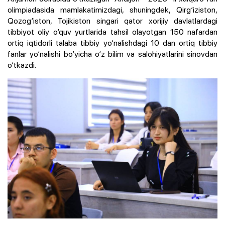
olimpiadasida mamlakatimizdagi, shuningdek, Qirg‘iziston,
Qozog‘iston, Tojikiston singari qator xorijiy davlatlardagi
tibbiyot oliy o‘quv yurtlarida tahsil olayotgan 150 nafardan
ortiq iqtidorli talaba tibbiy yo‘nalishdagi 10 dan ortiq tibbiy
fanlar yo‘nalishi bo‘yicha o‘z bilim va salohiyatlarini sinovdan
o‘tkazdi.