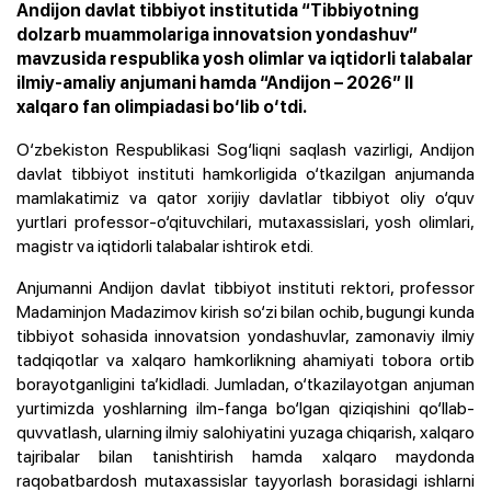
Andijon davlat tibbiyot institutida “Tibbiyotning
dolzarb muammolariga innovatsion yondashuv”
mavzusida respublika yosh olimlar va iqtidorli talabalar
ilmiy-amaliy anjumani hamda “Andijon – 2026” II
xalqaro fan olimpiadasi bo‘lib o‘tdi.
O‘zbekiston Respublikasi Sog‘liqni saqlash vazirligi, Andijon
davlat tibbiyot instituti hamkorligida o‘tkazilgan anjumanda
mamlakatimiz va qator xorijiy davlatlar tibbiyot oliy o‘quv
yurtlari professor-o‘qituvchilari, mutaxassislari, yosh olimlari,
magistr va iqtidorli talabalar ishtirok etdi.
Anjumanni Andijon davlat tibbiyot instituti rektori, professor
Madaminjon Madazimov kirish so‘zi bilan ochib, bugungi kunda
tibbiyot sohasida innovatsion yondashuvlar, zamonaviy ilmiy
tadqiqotlar va xalqaro hamkorlikning ahamiyati tobora ortib
borayotganligini ta’kidladi. Jumladan, o‘tkazilayotgan anjuman
yurtimizda yoshlarning ilm-fanga bo‘lgan qiziqishini qo‘llab-
quvvatlash, ularning ilmiy salohiyatini yuzaga chiqarish, xalqaro
tajribalar bilan tanishtirish hamda xalqaro maydonda
raqobatbardosh mutaxassislar tayyorlash borasidagi ishlarni