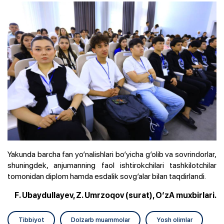
Yakunda barcha fan yo‘nalishlari bo‘yicha g‘olib va sovrindorlar,
shuningdek, anjumanning faol ishtirokchilari tashkilotchilar
tomonidan diplom hamda esdalik sovg‘alar bilan taqdirlandi.
F. Ubaydullayev, Z. Umrzoqov (surat), O‘zA muxbirlari.
Tibbiyot
Dolzarb muammolar
Yosh olimlar