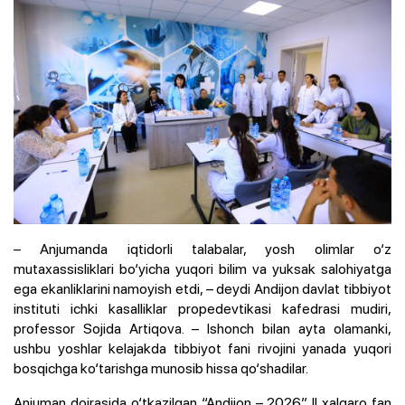
– Anjumanda iqtidorli talabalar, yosh olimlar o‘z
mutaxassisliklari bo‘yicha yuqori bilim va yuksak salohiyatga
ega ekanliklarini namoyish etdi, – deydi Andijon davlat tibbiyot
instituti ichki kasalliklar propedevtikasi kafedrasi mudiri,
professor Sojida Artiqova. – Ishonch bilan ayta olamanki,
ushbu yoshlar kelajakda tibbiyot fani rivojini yanada yuqori
bosqichga ko‘tarishga munosib hissa qo‘shadilar.
Anjuman doirasida o‘tkazilgan “Andijon – 2026” II xalqaro fan