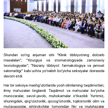
Shundan so‘ng anjuman ishi “Klinik tibbiyotning dolzarb
masalalari”, “Xirurgiya va stomatologiyada zamonaviy
texnologiyalar”, “Nazariy tibbiyot: farmakologiya va jamoat
salomatligi” kabi uchta yo‘nalish bo‘yicha seksiyalar doirasida
davom etdi.
Har bir seksiya mashg‘ulotlarida yosh olimlarning taqdimotlari,
ilmiy ma’ruzalari tinglandi. Taqdimot va ma’ruzalar bo‘yicha
munozaralar, savol-javob, muhokamalar o‘tkazildi. Yurtimiz,
shuningdek, qirg‘izistonlik, qozog‘istonlik, tojikistonlik olim va
mutaxassislar, ishtirokchilar tomonidan fikr va mulohazalar