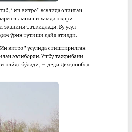
иб, “ин витро” усулида олинган
ятлари сақланиши ҳамда юқори
эканини таъкидлади. Бу усул
ҳим ўрин тутиши қайд этилди.
“Ин витро” усулида етиштирилган
илан эътиборли. Ушбу тажрибани
 пайдо бўлади, – деди Деҳқонобод