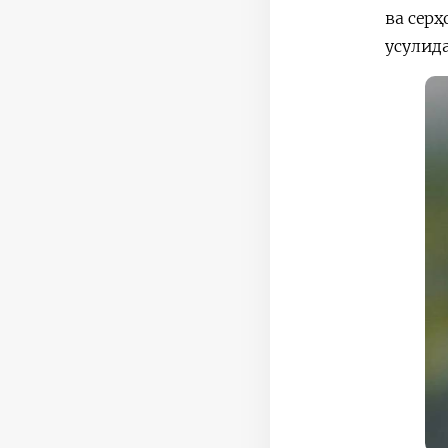
ва сер
усулид