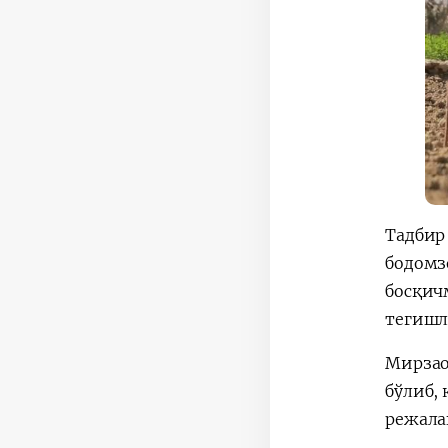
Тадбир
бодомз
босқич
тегишл
Мирзао
бўлиб,
режала