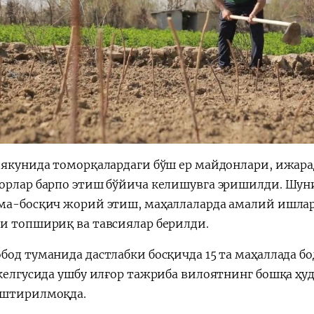
 якунида томорқалардаги бўш ер майдонлари, ижарад
орлар барпо этиш бўйича келишувга эришилди. Шун
ма-босқич жорий этиш, маҳаллаларда амалий ишла
и топшириқ ва тавсиялар берилди.
бод туманида дастлабки босқичда 15 та маҳаллада б
 келгусида ушбу илғор тажриба вилоятнинг бошқа ҳ
штирилмоқда.