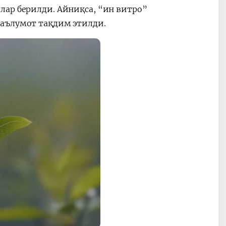
лар берилди. Айниқса, “ин витро”
маълумот тақдим этилди.