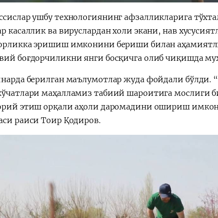
ссислар ушбу технологиянинг афзалликларига тўхтал
ар касаллик ва вируслардан холи экани, нав хусуси
орликка эришиш имконини бериши билан аҳамиятли 
вий боғдорчиликни янги босқичга олиб чиқишда му
нарда берилган маълумотлар жуда фойдали бўлди. 
кўчатлари маҳалламиз табиий шароитига мослиги б
орий этиш орқали аҳоли даромадини ошириш имкони
аси раиси Тоир Қодиров.