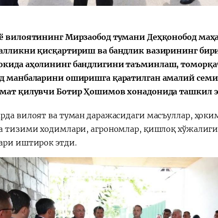
Huquqiy targʻibot
O‘zbekiston va
ё вилоятининг Мирзаобод тумани Деҳқонобод маҳа
i
Yaponiya hamkorl
алликни қисқартириш ва бандлик вазирининг бир
кида аҳолининг бандлигини таъминлаш, томорқ
д манбаларини оширишга қаратилган амалий семин
мат қилувчи Ботир Ҳошимов хонадонида ташкил э
рда вилоят ва туман даражасидаги масъуллар, ҳоки
а тизими ходимлари, агрономлар, қишлоқ хўжалиги 
ари иштирок этди.