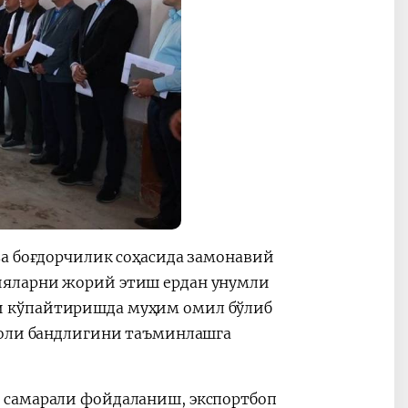
ва боғдорчилик соҳасида замонавий
ияларни жорий этиш ердан унумли
и кўпайтиришда муҳим омил бўлиб
ҳоли бандлигини таъминлашга
 самарали фойдаланиш, экспортбоп