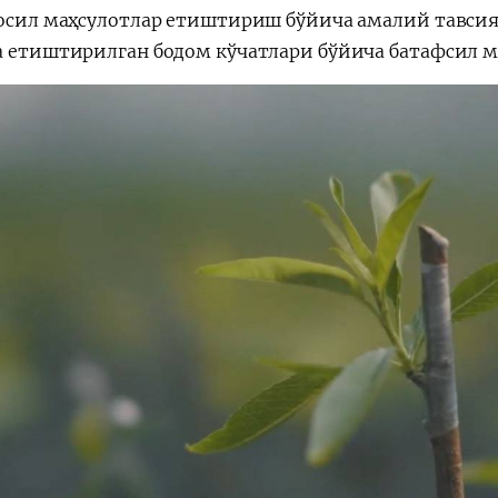
ҳосил маҳсулотлар етиштириш бўйича амалий тавсия
а етиштирилган бодом кўчатлари бўйича батафсил 