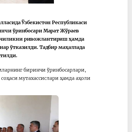
Oʻzbekiston va
Maqolalar
лласида Ўзбекистон Республикаси
igi
Pokiston hamkorligi
инчи ўринбосари Марат Жўраев
ачиликни ривожлантириш ҳамда
ар ўтказилди. Тадбир маҳаллада
тилди.
мларнинг биринчи ўринбосарлари,
соҳаси мутахассислари ҳамда аҳоли