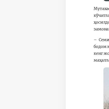
Мутаха
кўчатл
ҳосилд
замона
– Семи
бодом 
кенг ж
маҳалл