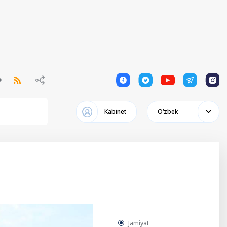
1
1
1
1
1
Кabinet
Oʻzbek
Jamiyat