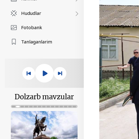
Hududlar
Fotobank
Tanlaganlarim
Dolzarb mavzular