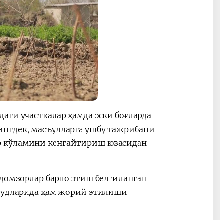
аги участкалар ҳамда эски боғларда
ингдек, масъулларга ушбу тажрибани
р кўламини кенгайтириш юзасидан
одомзорлар барпо этиш белгиланган
удудларида ҳам жорий этилиши