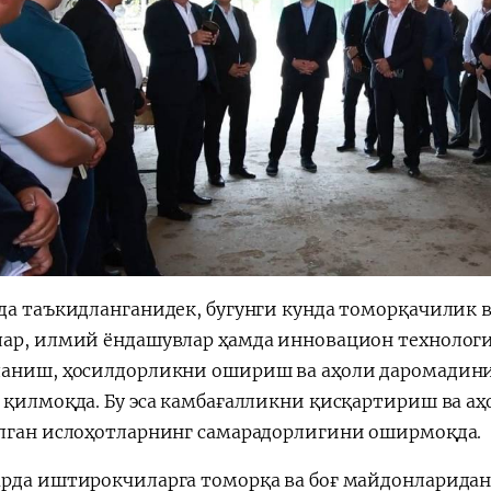
да таъкидланганидек, бугунги кунда томорқачилик 
ар, илмий ёндашувлар ҳамда инновацион технолог
аниш, ҳосилдорликни ошириш ва аҳоли даромадин
 қилмоқда. Бу эса камбағалликни қисқартириш ва а
лган ислоҳотларнинг самарадорлигини оширмоқда.
рда иштирокчиларга томорқа ва боғ майдонларидан