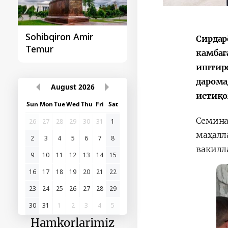
Sohibqiron Amir
O‘zbekiston va
Сирдар
Temur
Paragvay hamkorlig
камбағ
иштиро
дарома
August
2026
истиқо
Sun
Mon
Tue
Wed
Thu
Fri
Sat
Семина
26
27
28
29
30
31
1
маҳалл
2
3
4
5
6
7
8
вакилл
9
10
11
12
13
14
15
16
17
18
19
20
21
22
23
24
25
26
27
28
29
30
31
1
2
3
4
5
Hamkorlarimiz