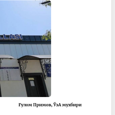
Ғулом Примов, ЎзА мухбири