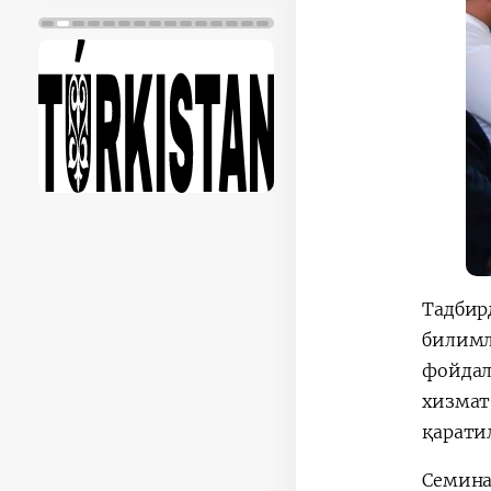
Тадбир
билимл
фойдал
хизмат
қарати
Семина