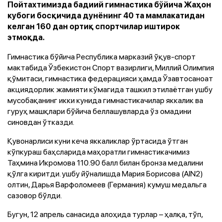
Пойтахтимизда бадиий гимнастика бўйича Жаҳон
кубоги босқичида дунёнинг 40 та мамлакатидан
келган 160 дан ортиқ спортчилар иштирок
этмоқда.
Гимнастика бўйича Республика марказий ўқув-спорт
мактабида Ўзбекистон Спорт вазирлиги, Миллий Олимпия
қўмитаси, гимнастика федерацияси ҳамда Ўзавтосаноат
акциядорлик жамияти кўмагида ташкил этилаётган ушбу
мусобақанинг икки кунида гимнастикачилар яккалик ва
гуруҳ машқлари бўйича беллашувларда ўз омадини
синовдан ўтказди.
Қувонарлиси куни кеча яккаликлар ўртасида ўтган
кўпкураш баҳсларида маҳоратли гимнастикачимиз
Таҳмина Икромова 110.90 балл билан бронза медалини
қўлга киритди. ушбу йўналишда Мария Борисова (AIN2)
олтин, Дарья Варфоломеев (Германия) кумуш медальга
сазовор бўлди.
Бугун, 12 апрель санасида алоҳида турлар – ҳалқа, тўп,