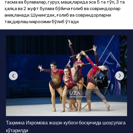
тасма ва булавалар, гуруҳ машқларида эса 5 та тўп, 3 та
ҳалқа ва 2 жуфт булава бўйича ғолиб ва совриндорлар
аниқланади. Шунингдек, ғолиб ва совриндорларни
тақдирлаш маросими бўлиб ўтади.
Foto
:
Sarvar O‘rmonov
1
/
25
Таҳмина Икромова жаҳон кубоги босқичида шоҳсупага
кўтарилди