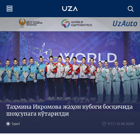
Таҳмина Икромова жаҳон кубоги босқичида
шоҳсупага кўтарилди
Sport
11:17 / 12.04.2026