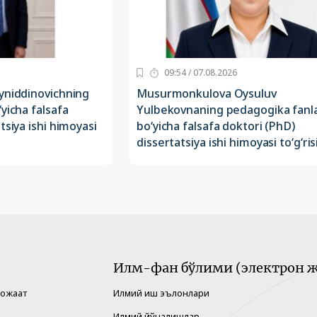
09:54 / 07.08.2026
yniddinovichning
Musurmonkulova Oysuluv
yicha falsafa
Yulbekovnaning pedagogika fanla
tsiya ishi himoyasi
bo‘yicha falsafa doktori (PhD)
dissertatsiya ishi himoyasi to‘g‘ris
Илм-фан бўлими (электрон ж
рожаат
Илмий иш эълонлари
Илмий йўналишлар