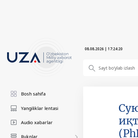
08.08.2026
|
17:24:21
Bosh sahifa
Сую
Yangiliklar lentasi
иқт
Audio xabarlar
(Ph
Ruknlar