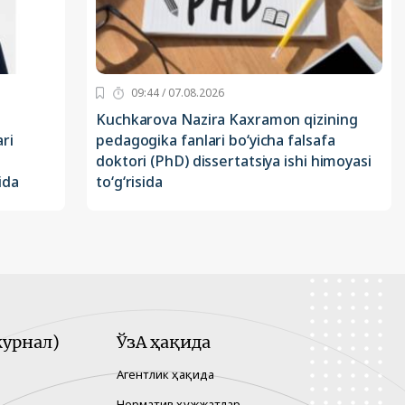
09:44 / 07.08.2026
Kuchkarova Nazira Kaxramon qizining
ri
pedagogika fanlari bo‘yicha falsafa
doktori (PhD) dissertatsiya ishi himoyasi
ida
to‘g‘risida
урнал)
ЎзА ҳақида
Агентлик ҳақида
Норматив ҳужжатлар