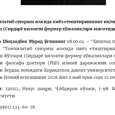
Huquqiy targʻibot
O‘zbekiston va
латиб суғориш асосида пиёз етиштиришнинг иқт
i
Yaponiya hamkorl
и (Сирдарё вилояти фермер хўжаликлари мисолида
 Шоҳзодбек Мурод ўғлининг
08.00.04 – “Қишлоқ 
 “Томчилатиб суғориш асосида пиёз етиштири
 йўллари (Сирдарё вилояти фермер хўжаликлари 
и фалсафа доктори (PhD) илмий даражасини ол
си
Бердақ номидаги Қорақалпоқ
давлат университети
и Илмий кенгашнинг 2026 йил 2 май куни соат 12:00
л:
230112, Нукус шаҳри, Ч.Aбдиров кўчаси, 1-уй.
ситети.
9861) 223-60-78