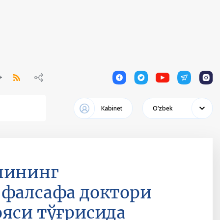
1
1
1
1
1
Кabinet
Oʻzbek
лининг
 фалсафа доктори
ояси тўғрисида