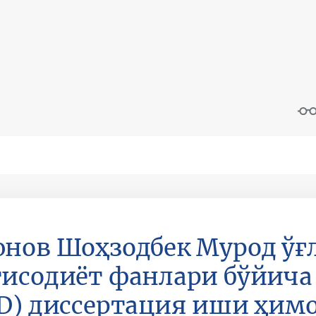
нов Шоҳзодбек Мурод ўғ
исодиёт фанлари бўйича
D) диссертация иши ҳим