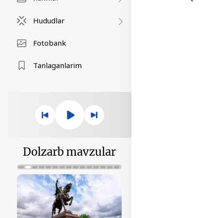
Hududlar
Fotobank
Tanlaganlarim
Dolzarb mavzular