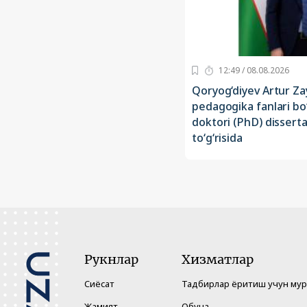
12:49 / 08.08.2026
Qoryog‘diyev Artur Za
pedagogika fanlari bo‘
doktori (PhD) disserta
to‘g‘risida
Рукнлар
Хизматлар
Сиёсат
Тадбирлар ёритиш учун му
Жамият
Обуна