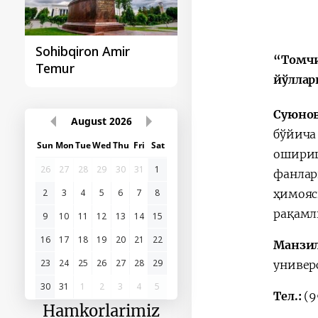
Sohibqiron Amir
O‘zbekiston va
“Томчи
Temur
Paragvay hamkorlig
йўллар
Суюнов
August
2026
бўйича
Sun
Mon
Tue
Wed
Thu
Fri
Sat
ошириш
26
27
28
29
30
31
1
фанлар
2
3
4
5
6
7
8
ҳимоя
рақамл
9
10
11
12
13
14
15
16
17
18
19
20
21
22
Манзи
23
24
25
26
27
28
29
универ
30
31
1
2
3
4
5
Тел.:
(9
Hamkorlarimiz