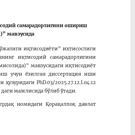
Oʻzbekiston va
Maqolalar
исодий самарадорлигини ошириш
igi
Pokiston hamkorligi
)” мавзусида
хўжалиги иқтисодиёти” ихтисослиги
шнинг иқтисодий самарадорлигини
мисолида)” мавзусидаги иқтисодиёт
иш учун ёзилган диссертация иши
 ҳузуридаги PhD.03/2025.27.12.I.04.12
 даги мажлисида бўлиб ўтади.
 Бердақ номидаги Қорақалпоқ давлат