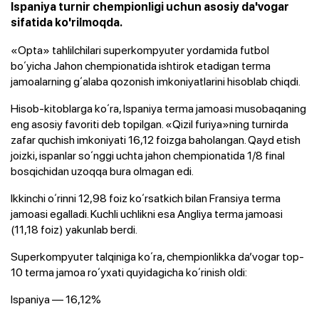
Ispaniya turnir chempionligi uchun asosiy da'vogar
sifatida ko'rilmoqda.
«Opta» tahlilchilari superkompyuter yordamida futbol
boʻyicha Jahon chempionatida ishtirok etadigan terma
jamoalarning gʻalaba qozonish imkoniyatlarini hisoblab chiqdi.
Hisob-kitoblarga koʻra, Ispaniya terma jamoasi musobaqaning
eng asosiy favoriti deb topilgan. «Qizil furiya»ning turnirda
zafar quchish imkoniyati 16,12 foizga baholangan. Qayd etish
joizki, ispanlar soʻnggi uchta jahon chempionatida 1/8 final
bosqichidan uzoqqa bura olmagan edi.
Ikkinchi oʻrinni 12,98 foiz koʻrsatkich bilan Fransiya terma
jamoasi egalladi. Kuchli uchlikni esa Angliya terma jamoasi
(11,18 foiz) yakunlab berdi.
Superkompyuter talqiniga koʻra, chempionlikka daʼvogar top-
10 terma jamoa roʻyxati quyidagicha koʻrinish oldi:
Ispaniya — 16,12%