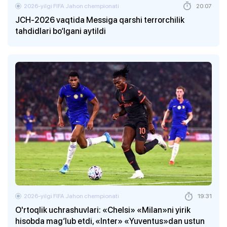
2026-yilgi FIFA Jahon chempionati
20:07
JCH-2026 vaqtida Messiga qarshi terrorchilik
tahdidlari bo‘lgani aytildi
2026-yilgi FIFA Jahon chempionati
19:31
O'rtoqlik uchrashuvlari: «Chelsi» «Milan»ni yirik
hisobda mag‘lub etdi, «Inter» «Yuventus»dan ustun