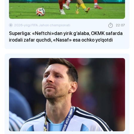
2026-yilgi FIFA Jahon chempionati
22:07
Superliga: «Neftchi»dan yirik g‘alaba, OKMK safarda
irodali zafar quchdi, «Nasaf» esa ochko yo‘qotdi