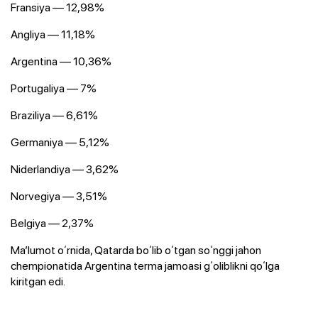
Fransiya — 12,98%
Angliya — 11,18%
Argentina — 10,36%
Portugaliya — 7%
Braziliya — 6,61%
Germaniya — 5,12%
Niderlandiya — 3,62%
Norvegiya — 3,51%
Belgiya — 2,37%
Maʼlumot oʻrnida, Qatarda boʻlib oʻtgan soʻnggi jahon
chempionatida Argentina terma jamoasi gʻoliblikni qoʻlga
kiritgan edi.