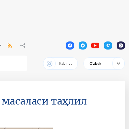
1
1
1
1
1
Кabinet
Oʻzbek
 масаласи таҳлил