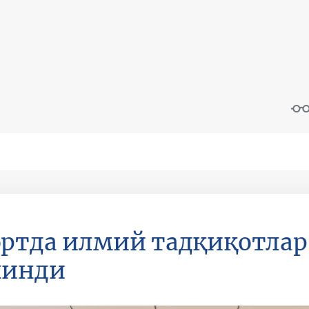
ртда илмий тадқиқотлар
линди