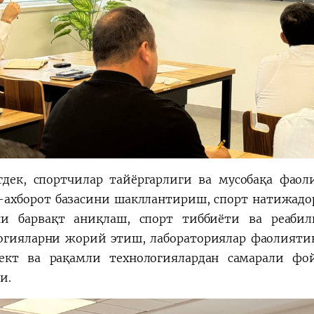
дек, спортчилар тайёргарлиги ва мусобақа фаол
ахборот базасини шакллантириш, спорт натижадо
и барвақт аниқлаш, спорт тиббиёти ва реаби
огияларни жорий этиш, лабораториялар фаолият
ект ва рақамли технологиялардан самарали фо
и.