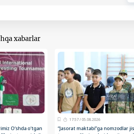
hqa xabarlar
17:57 / 05.08.2026
rimiz O‘shda o‘tgan
“Jasorat maktabi”ga nomzodlar ji