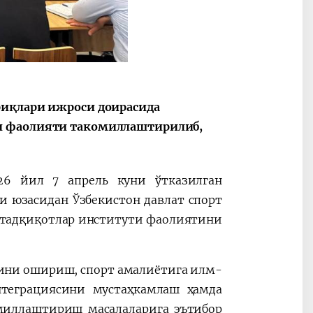
Oʻzbekiston va
Maqolalar
igi
Pokiston hamkorligi
риқлари ижроси доирасида
и фаолияти такомиллаштирилиб,
26 йил 7 апрель куни ўтказилган
 юзасидан Ўзбекистон давлат спорт
 тадқиқотлар институти фаолиятини
ини ошириш, спорт амалиётига илм-
теграциясини мустаҳкамлаш ҳамда
омиллаштириш масалаларига эътибор