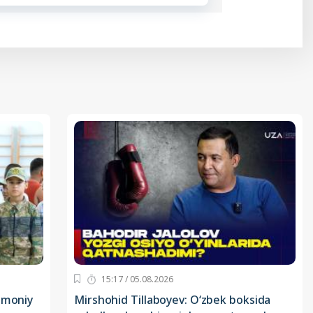
15:17 / 05.08.2026
smoniy
Mirshohid Tillaboyev: O‘zbek boksida