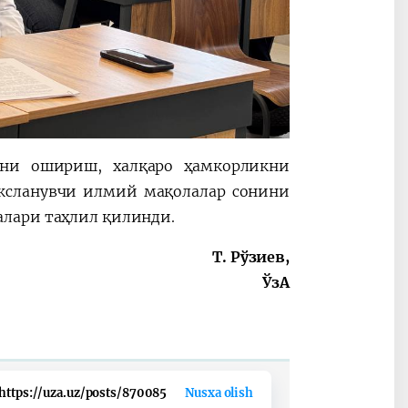
ини ошириш, халқаро ҳамкорликни
дексланувчи илмий мақолалар сонини
лари таҳлил қилинди.
Т. Рўзиев,
ЎзА
https://uza.uz/posts/870085
Nusxa olish