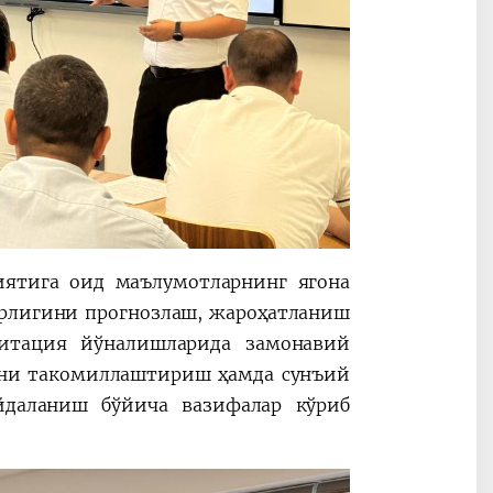
иятига оид маълумотларнинг ягона
рлигини прогнозлаш, жароҳатланиш
литация йўналишларида замонавий
ини такомиллаштириш ҳамда сунъий
йдаланиш бўйича вазифалар кўриб