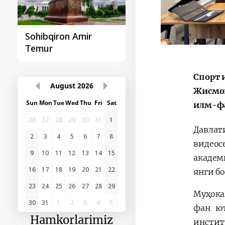
Sohibqiron Amir
O‘zbekiston va
Temur
Paragvay hamkorlig
Спорт 
August
2026
Жисмон
Sun
Mon
Tue
Wed
Thu
Fri
Sat
илм-фа
26
27
28
29
30
31
1
Давлат
2
3
4
5
6
7
8
видеос
9
10
11
12
13
14
15
академ
16
17
18
19
20
21
22
янги б
23
24
25
26
27
28
29
Муҳока
30
31
1
2
3
4
5
фан ют
Hamkorlarimiz
инстит