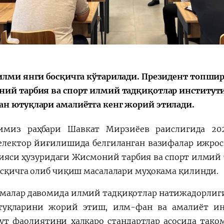
Huquqiy targʻibot
O‘zbekiston va
i
Yaponiya hamkorl
илми янги босқичга кўтарилади. Президент топши
ий тарбия ва спорт илмий тадқиқотлар институт
н ютуқлари амалиётга кенг жорий этилади.
имиз раҳбари Шавкат Мирзиёев раислигида 20
електор йиғилишида белгиланган вазифалар ижроси
ияси ҳузуридаги Жисмоний тарбия ва спорт илмий
осқичга олиб чиқиш масалалари муҳокама қилинди.
малар давомида илмий тадқиқотлар натижадорлиг
уқларини жорий этиш, илм-фан ва амалиёт ин
ут фаолиятини халқаро стандартлар асосида так