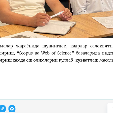
малар жараёнида шунингдек, кадрлар салоҳият
тириш, “Scopus ва Web of Science” базаларида ин
ириш ҳамда ёш олимларни қўллаб-қувватлаш масала