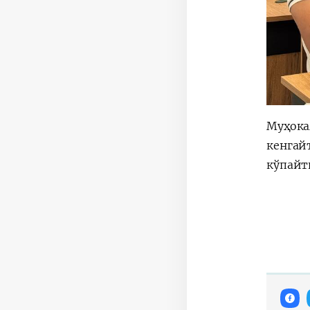
Муҳока
кенгай
кўпайт