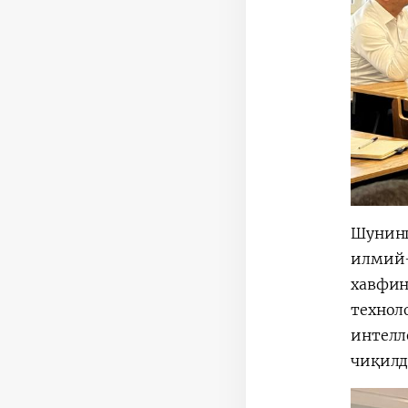
Шунинг
илмий-
хавфин
технол
интелл
чиқилд