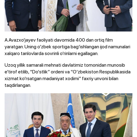
A.Avazxo‘jayev faoliyati davomida 400 dan ortiq film
yaratgan. Uning o‘zbek sportiga bag‘ishlangan ijod namunalari
xalqaro tanlovlarda sovrinli o‘rinlarni egallagan.
Uzoq yillik samarali mehnati davlatimiz tomonidan munosib
e’tirof etilib, “Do‘stlik” ordeni va “O‘zbekiston Respublikasida
xizmat ko‘rsatgan madaniyat xodimi” faxriy unvoni bilan
taqdirlangan.