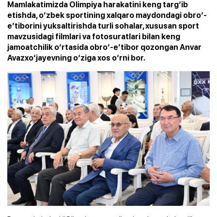
Mamlakatimizda Olimpiya harakatini keng targ‘ib
etishda, o‘zbek sportining xalqaro maydondagi obro‘-
e’tiborini yuksaltirishda turli sohalar, xususan sport
mavzusidagi filmlari va fotosuratlari bilan keng
jamoatchilik o‘rtasida obro‘-e’tibor qozongan Anvar
Avazxo‘jayevning o‘ziga xos o‘rni bor.