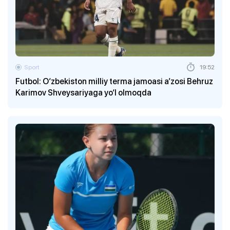
Sport
19:52
Futbol: O‘zbekiston milliy terma jamoasi a’zosi Behruz
Karimov Shveysariyaga yo‘l olmoqda