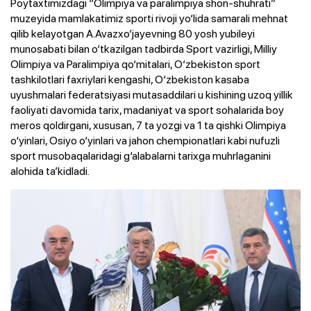
Poytaxtimizdagi “Olimpiya va paralimpiya shon-shuhrati”
muzeyida mamlakatimiz sporti rivoji yo‘lida samarali mehnat
qilib kelayotgan A.Avazxo‘jayevning 80 yosh yubileyi
munosabati bilan o‘tkazilgan tadbirda Sport vazirligi, Milliy
Olimpiya va Paralimpiya qo‘mitalari, O‘zbekiston sport
tashkilotlari faxriylari kengashi, O‘zbekiston kasaba
uyushmalari federatsiyasi mutasaddilari u kishining uzoq yillik
faoliyati davomida tarix, madaniyat va sport sohalarida boy
meros qoldirgani, xususan, 7 ta yozgi va 1 ta qishki Olimpiya
o‘yinlari, Osiyo o‘yinlari va jahon chempionatlari kabi nufuzli
sport musobaqalaridagi g‘alabalarni tarixga muhrlaganini
alohida ta’kidladi.