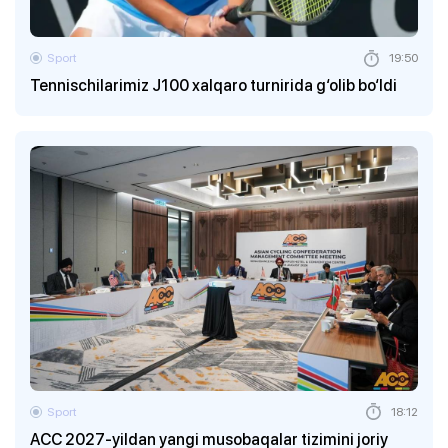
Sport
19:50
Tennischilarimiz J100 xalqaro turnirida g‘olib bo‘ldi
Sport
18:12
ACC 2027-yildan yangi musobaqalar tizimini joriy