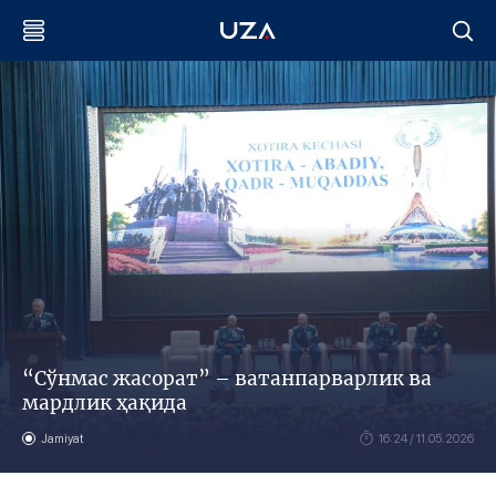
“Сўнмас жасорат” – ватанпарварлик ва
мардлик ҳақида
Jamiyat
16:24 / 11.05.2026