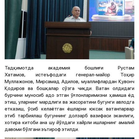
Тадқимотда академия бошлиғи Рустам
Хатамов, истеъфодаги генерал-майор Тоҳир
Муллажонов, Мирсамад Адилов, муаллифлардан Қувонч
Қодиров ва бошқалар сўзга чиқди. Ватан олдидаги
бурчини муносиб адо этган ўғлонларимизни ҳамиша ёд
этиш, уларнинг мардлиги ва жасоратини бугунги авлодга
етказиш, ўсиб келаётган ёшларни юксак ватанпарвар
этиб тарбиялаш бугуннинг долзарб вазифаси эканлиги,
хотира китоби ана шу йўлдаги хайрли ишларнинг амалий
давоми бўлгани эътироф этилди.