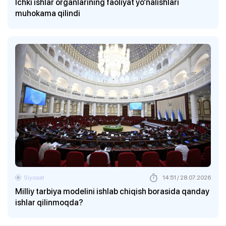
Ichki ishlar organlarining faoliyat yo‘nalishlari
muhokama qilindi
Siyosat
14:51 / 28.07.2026
Milliy tarbiya modelini ishlab chiqish borasida qanday
ishlar qilinmoqda?