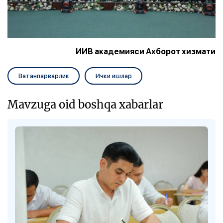
ИИВ академияси Ахборот хизмати
Ватанпарварлик
Ички ишлар
Mavzuga oid boshqa xabarlar