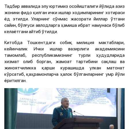
Тадбир аввалида элу юртимиз осойишталиги йўлида азиз
жонини фидо қилган ички ишлар ходимларининг хотираси
ёд этилди. Уларнинг сўнмас жасорати йиллар ўтгани
сайин, бўлғуси авлодларга ҳамиша ибрат намунаси бўлиб
келаётгани айтиб ўтилди.
Китобда Тошкентдаги собиқ милиция мактаблари,
кейинчалик Ички ишлар вазирлиги академиясини
тамомлаб, республикамизнинг турли ҳудудларида
хизмат олиб борган, жамоат тартибини сақлаш ва
жиноятчиликка қарши курашишда улкан матонат
кўрсатиб, қаҳрамонларча ҳалок бўлганларнинг умр йўли
ёритилган.