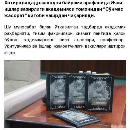
Хотира ва қадрлаш куни байрами арафасида Ички
ишлар вазирлиги академияси томонидан “Сўнмас
жасорат” китоби нашрдан чиқарилди.
Шу муносабат билан ўтказилган тадбирда академия
раҳбарияти, тизим фахрийлари, хизмат пайтида ҳалок
бўлган ходимларнинг оила аъзолари, профессор-
ўқитувчилар ва ёшлар жамоатчилиги вакиллари иштирок
этди.