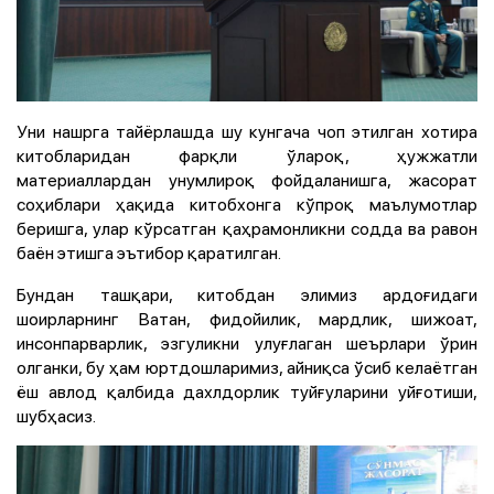
Уни нашрга тайёрлашда шу кунгача чоп этилган хотира
китобларидан фарқли ўлароқ, ҳужжатли
материаллардан унумлироқ фойдаланишга, жасорат
соҳиблари ҳақида китобхонга кўпроқ маълумотлар
беришга, улар кўрсатган қаҳрамонликни содда ва равон
баён этишга эътибор қаратилган.
Бундан ташқари, китобдан элимиз ардоғидаги
шоирларнинг Ватан, фидойилик, мардлик, шижоат,
инсонпарварлик, эзгуликни улуғлаган шеърлари ўрин
олганки, бу ҳам юртдошларимиз, айниқса ўсиб келаётган
ёш авлод қалбида дахлдорлик туйғуларини уйғотиши,
шубҳасиз.