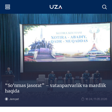
“So‘nmas jasorat” – vatanparvarlik va mardlik
haqida
Jamiyat
16:24 / 11.05.2026