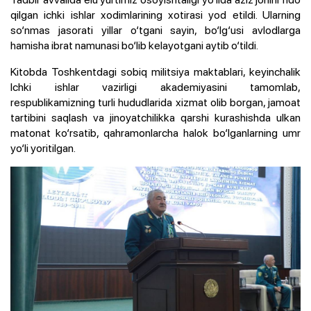
qilgan ichki ishlar xodimlarining xotirasi yod etildi. Ularning
so‘nmas jasorati yillar o‘tgani sayin, bo‘lg‘usi avlodlarga
hamisha ibrat namunasi bo‘lib kelayotgani aytib o‘tildi.
Kitobda Toshkentdagi sobiq militsiya maktablari, keyinchalik
Ichki ishlar vazirligi akademiyasini tamomlab,
respublikamizning turli hududlarida xizmat olib borgan, jamoat
tartibini saqlash va jinoyatchilikka qarshi kurashishda ulkan
matonat ko‘rsatib, qahramonlarcha halok bo‘lganlarning umr
yo‘li yoritilgan.