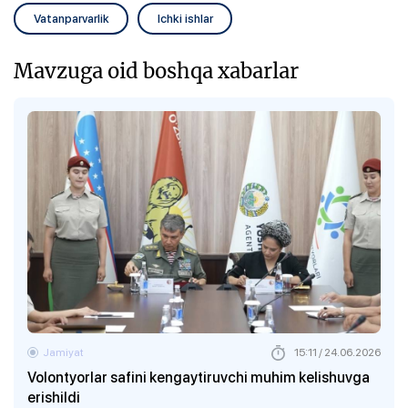
Vatanparvarlik
Ichki ishlar
Mavzuga oid boshqa xabarlar
Jamiyat
15:11 / 24.06.2026
Volontyorlar safini kengaytiruvchi muhim kelishuvga
erishildi