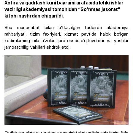
Xotira va qadrlash kuni bayrami arafasida Ichki ishlar
vazirligi akademiyasi tomonidan “So‘nmas jasorat”
kitobi nashrdan chiqarildi.
Shu munosabat bilan o‘tkazilgan tadbirda akademiya
rahbariyati, tizim faxriylari, xizmat paytida halok bo‘lgan
xodimlarning oila a’zolari, professor-o‘qituvchilar va yoshlar
jamoatchiligi vakillari ishtirok etdi.
Tadbir avvalida elu yurtimiz osoyishtaligi yo‘lida aziz jonini fido