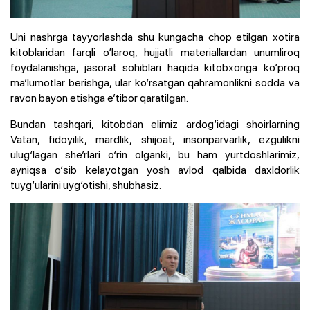
Uni nashrga tayyorlashda shu kungacha chop etilgan xotira
kitoblaridan farqli o‘laroq, hujjatli materiallardan unumliroq
foydalanishga, jasorat sohiblari haqida kitobxonga ko‘proq
ma’lumotlar berishga, ular ko‘rsatgan qahramonlikni sodda va
ravon bayon etishga e’tibor qaratilgan.
Bundan tashqari, kitobdan elimiz ardog‘idagi shoirlarning
Vatan, fidoyilik, mardlik, shijoat, insonparvarlik, ezgulikni
ulug‘lagan she’rlari o‘rin olganki, bu ham yurtdoshlarimiz,
ayniqsa o‘sib kelayotgan yosh avlod qalbida daxldorlik
tuyg‘ularini uyg‘otishi, shubhasiz.