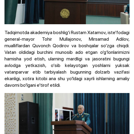
Tadqimotda akademiya boshlig‘i Rustam Xatamov, iste’fodagi
general-mayor Tohir Mullajonov, Mirsamad Adilov,
mualliflardan Quvonch Qodirov va boshqalar so‘zga chiqdi.
Vatan oldidagi burchini munosib ado etgan o‘g‘lonlarimizni
hamisha yod etish, ularning mardligi va jasoratini bugungi
avlodga yetkazish, o‘sib kelayotgan yoshlarni yuksak
vatanparvar etib tarbiyalash bugunning dolzarb vazifasi
ekanligi, xotira kitobi ana shu yo‘ldagi xayrli ishlarning amaliy
davomi bo‘lgani e’tirof etildi.