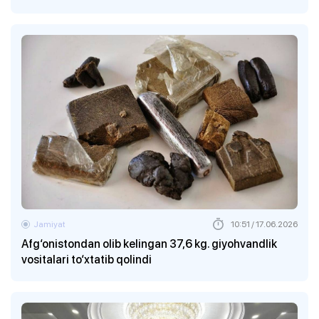
Jamiyat
10:51 / 17.06.2026
Afg‘onistondan olib kelingan 37,6 kg. giyohvandlik
vositalari to‘xtatib qolindi