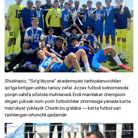
Shubhasiz, “So‘g‘diyona” akademiyasi tarbiyalanuvchilari
qo‘lga kiritgan ushbu tarixiy zafar Jizzax futboli solnomasida
yorqin sahifa sifatida muhrlanadi. Endi mamlakat chempioni
degan yuksak nom yosh futbolchilar zimmasiga yanada katta
mas’uliyat yuklaydi. Chunki bu g‘alaba — katta futbol sari
tashlangan ishonchli qadamdir.