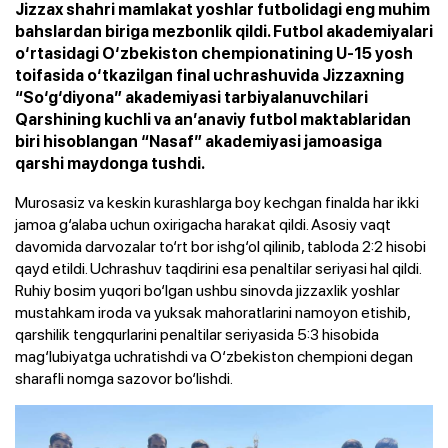
Jizzax shahri mamlakat yoshlar futbolidagi eng muhim
bahslardan biriga mezbonlik qildi. Futbol akademiyalari
o‘rtasidagi O‘zbekiston chempionatining U-15 yosh
toifasida o‘tkazilgan final uchrashuvida Jizzaxning
“So‘g‘diyona” akademiyasi tarbiyalanuvchilari
Qarshining kuchli va an’anaviy futbol maktablaridan
biri hisoblangan “Nasaf” akademiyasi jamoasiga
qarshi maydonga tushdi.
Murosasiz va keskin kurashlarga boy kechgan finalda har ikki
jamoa g‘alaba uchun oxirigacha harakat qildi. Asosiy vaqt
davomida darvozalar to‘rt bor ishg‘ol qilinib, tabloda 2:2 hisobi
qayd etildi. Uchrashuv taqdirini esa penaltilar seriyasi hal qildi.
Ruhiy bosim yuqori bo‘lgan ushbu sinovda jizzaxlik yoshlar
mustahkam iroda va yuksak mahoratlarini namoyon etishib,
qarshilik tengqurlarini penaltilar seriyasida 5:3 hisobida
mag‘lubiyatga uchratishdi va O‘zbekiston chempioni degan
sharafli nomga sazovor bo‘lishdi.