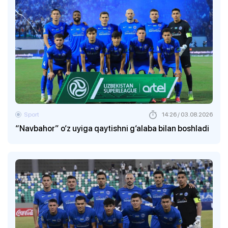
Sport
14:26 / 03.08.2026
“Navbahor” o‘z uyiga qaytishni g‘alaba bilan boshladi