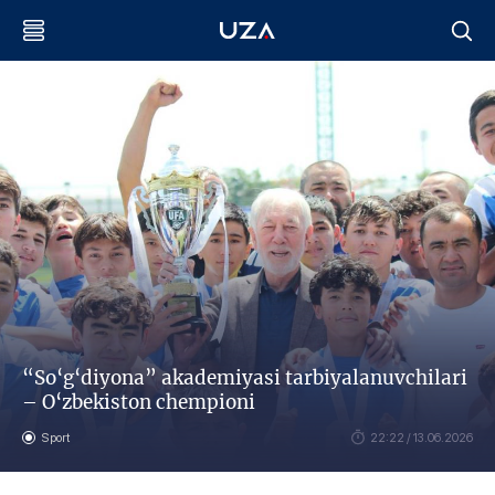
“So‘g‘diyona” akademiyasi tarbiyalanuvchilari
– O‘zbekiston chempioni
Sport
22:22 / 13.06.2026