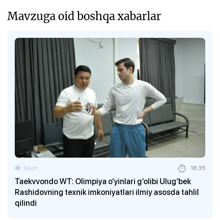
Mavzuga oid boshqa xabarlar
Sport
18:35
Taekvvondo WT: Olimpiya o‘yinlari g‘olibi Ulug‘bek
Rashidovning texnik imkoniyatlari ilmiy asosda tahlil
qilindi