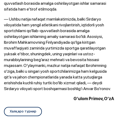
quvvatlash borasida amalga oshirilayotgan ishlar samarasi
sifatida ham e’tirof etilmoqda.
— Ushbu natija nafaqat mamlakatimizda, balki Sirdaryo
viloyatida ham yengil atletikani rivojlantirish, iqtidorli yosh
sportchilarni qo‘llab-quvvatlash borasida amalga
oshirilayotgan ishlarning amaliy samarasi bo‘ldi. Asosiysi,
Ibrohim Mahkamovning Finlyandiyada qo‘lga kiritgan
muvaffaqiyati zamirida yurtimizda sportga qaratilayotgan
yuksak e’tibor, shuningdek, uning yaqinlari va ustoz-
murabbiylarining beg‘araz mehnati va bevosita hissasi
mujassam. O‘ylaymanki, mazkur natija nafaqat Ibrohimning
o‘ziga, balki u singari yosh sportchilarimizga ham kelgusida
qit’a va jahon chempionatlarida yanada katta yutuqlarga
erishishda kuchli ruhiy turtki bo‘lib xizmat qiladi, — deydi
Sirdaryo viloyati sport boshqarmasi boshlig‘i Anvar Bo‘ronov.
G‘ulom Primov, O‘zA
Xалқаро турнир