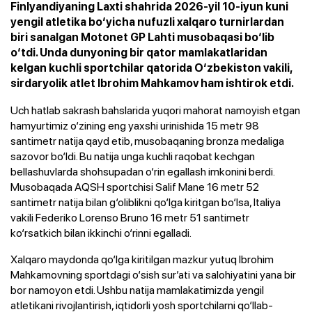
Finlyandiyaning Laxti shahrida 2026-yil 10-iyun kuni
yengil atletika bo‘yicha nufuzli xalqaro turnirlardan
biri sanalgan Motonet GP Lahti musobaqasi bo‘lib
o‘tdi. Unda dunyoning bir qator mamlakatlaridan
kelgan kuchli sportchilar qatorida O‘zbekiston vakili,
sirdaryolik atlet Ibrohim Mahkamov ham ishtirok etdi.
Uch hatlab sakrash bahslarida yuqori mahorat namoyish etgan
hamyurtimiz o‘zining eng yaxshi urinishida 15 metr 98
santimetr natija qayd etib, musobaqaning bronza medaliga
sazovor bo‘ldi. Bu natija unga kuchli raqobat kechgan
bellashuvlarda shohsupadan o‘rin egallash imkonini berdi.
Musobaqada AQSH sportchisi Salif Mane 16 metr 52
santimetr natija bilan g‘oliblikni qo‘lga kiritgan bo‘lsa, Italiya
vakili Federiko Lorenso Bruno 16 metr 51 santimetr
ko‘rsatkich bilan ikkinchi o‘rinni egalladi.
Xalqaro maydonda qo‘lga kiritilgan mazkur yutuq Ibrohim
Mahkamovning sportdagi o‘sish sur’ati va salohiyatini yana bir
bor namoyon etdi. Ushbu natija mamlakatimizda yengil
atletikani rivojlantirish, iqtidorli yosh sportchilarni qo‘llab-