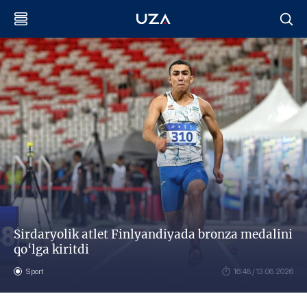
Sirdaryolik atlet Finlyandiyada bronza medalini
qo‘lga kiritdi
Sport
16:48 / 13.06.2026