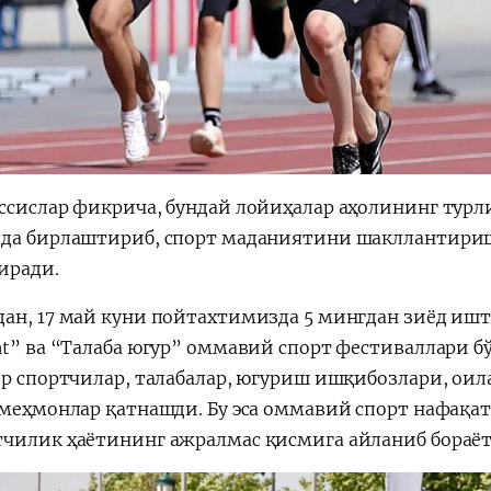
ссислар фикрича, бундай лойиҳалар аҳолининг турл
да бирлаштириб, спорт маданиятини шакллантири
иради.
ан, 17 май куни пойтахтимизда 5 мингдан зиёд ишт
nt” ва “Талаба югур” оммавий спорт фестиваллари бў
ор спортчилар, талабалар, югуриш ишқибозлари, ои
 меҳмонлар қатнашди. Бу эса оммавий спорт нафақат
чилик ҳаётининг ажралмас қисмига айланиб бораёт