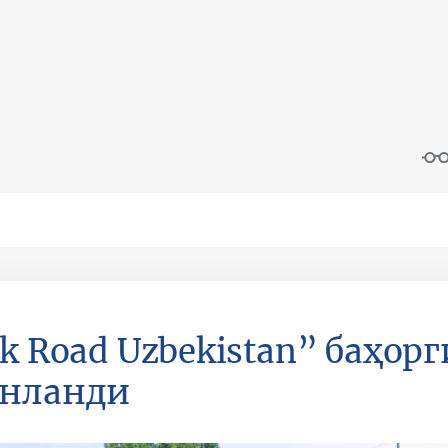
lk Road Uzbekistan” баҳор
унланди