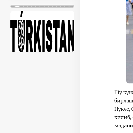
Шу кун
бирлашт
Нукус,
қилиб,
мадани