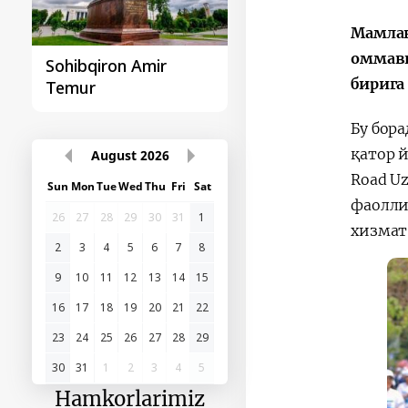
Мамлак
оммави
Sohibqiron Amir
O‘zbekiston va
бирига
Temur
Paragvay hamkorlig
Бу бор
қатор 
August
2026
Road U
Sun
Mon
Tue
Wed
Thu
Fri
Sat
фаолли
26
27
28
29
30
31
1
хизмат
2
3
4
5
6
7
8
9
10
11
12
13
14
15
16
17
18
19
20
21
22
23
24
25
26
27
28
29
30
31
1
2
3
4
5
Hamkorlarimiz