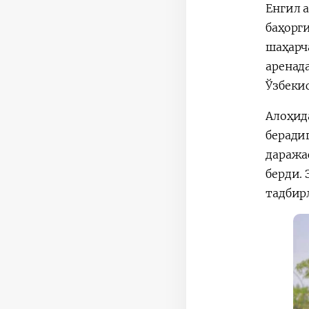
Енгил 
баҳорг
шаҳарч
аренад
Ўзбеки
Алоҳид
беради
даража
берди.
тадбир