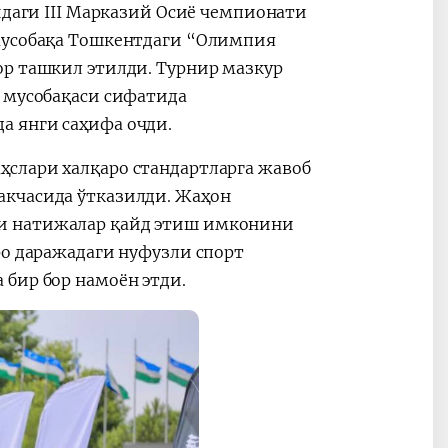
идаги III Марказий Осиё чемпионати
 Мусобақа Тошкентдаги “Олимпия
ор ташкил этилди. Турнир мазкур
а мусобақаси сифатида
а янги саҳифа очди.
слари халқаро стандартларга жавоб
акчасида ўтказилди. Жаҳон
и натижалар қайд этиш имконини
ро даражадаги нуфузли спорт
бир бор намоён этди.