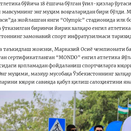
атлетика бўйича 18 ёшгача бўлган ўғил-қизлар ўртас
и мавсумнинг энг муҳим воқеаларидан бири бўлди.
аси”да жойлашган янги “Olympic” стадионида илк б
а ўтказилган биринчи йирик халқаро енгил атлетик
стоннинг замонавий спорт инфратузилмаси тарихид
а таъкидлаш жоизки, Марказий Осиё чемпионати баҳ
ган сертификатланган “MONDO” енгил атлетика йўл
сидаги қопламадан фойдаланиш спортчиларга юқор
 Энг муҳими, мазкур мусобақа Ўзбекистоннинг халқа
ларини юқори савияда қабул қилиш салоҳиятини яна 