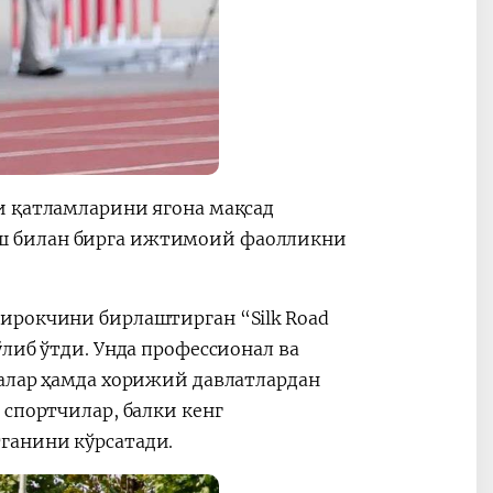
и қатламларини ягона мақсад
ш билан бирга ижтимоий фаолликни
ирокчини бирлаштирган “Silk Road
либ ўтди. Унда профессионал ва
лалар ҳамда хорижий давлатлардан
 спортчилар, балки кенг
ганини кўрсатади.