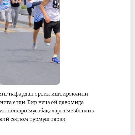
минг нафардан ортиқ иштирокчини
унига етди. Бир неча ой давомида
рик халқаро мусобақаларга мезбонлик
вий соғлом турмуш тарзи