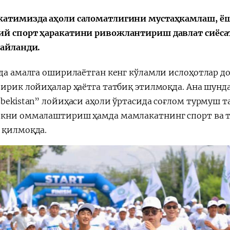
атимизда аҳоли саломатлигини мустаҳкамлаш, ёшл
й спорт ҳаракатини ривожлантириш давлат сиёса
Huquqiy targʻibot
O‘zbekiston va
 айланди.
i
Yaponiya hamkorl
ада амалга оширилаётган кенг кўламли ислоҳотлар д
йирик лойиҳалар ҳаётга татбиқ этилмоқда. Ана шунда
zbekistan” лойиҳаси аҳоли ўртасида соғлом турмуш
кни оммалаштириш ҳамда мамлакатнинг спорт ва т
 қилмоқда.