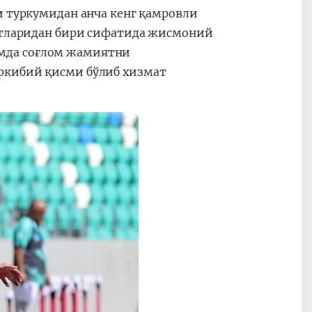
и туркумидан анча кенг қамровли
катларидан бири сифатида жисмоний
мда соғлом жамиятни
ркибий қисми бўлиб хизмат