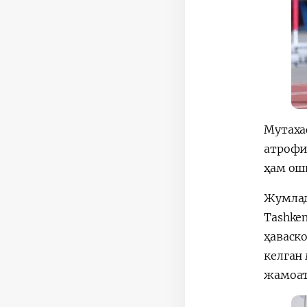
Мутаха
атрофи
ҳам ош
Жумлад
Tashke
ҳаваск
келган
жамоат