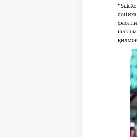
“Silk 
лойиҳа
фаолли
шаклла
қилмоқ