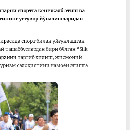
арни спортга кенг жалб этиш ва
тининг устувор йўналишларидан
Oʻzbekiston va
Maqolalar
igi
Pokiston hamkorligi
оирасида спорт билан уйғунлашган
й ташаббуслардан бири бўлган “Silk
 тарзини тарғиб қилиш, жисмоний
уризм салоҳиятини намоён этишга