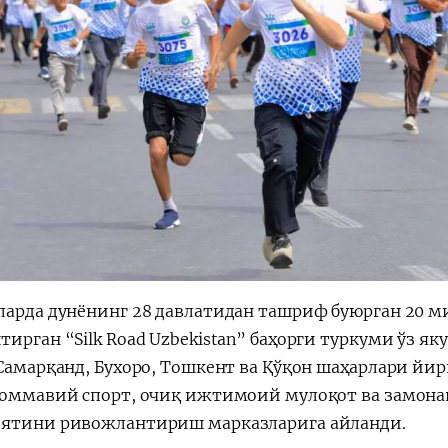
ларда дунёнинг 28 давлатидан ташриф буюрган 20 
ирган “Silk Road Uzbekistan” баҳорги туркуми ўз як
 Самарқанд, Бухоро, Тошкент ва Қўқон шаҳарлари йи
 оммавий спорт, очиқ ижтимоий мулоқот ва замона
ятини ривожлантириш марказларига айланди.