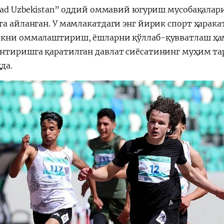
Road Uzbekistan” оддий оммавий югуриш мусобақалар
га айланган. У мамлакатдаги энг йирик спорт ҳара
кни оммалаштириш, ёшларни қўллаб-қувватлаш ҳа
нтиришга қаратилган давлат сиёсатининг муҳим та
да.