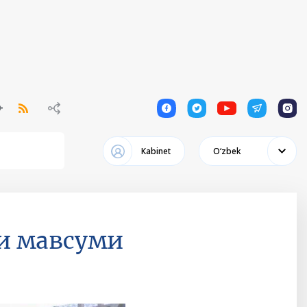
1
1
1
1
1
Кabinet
Oʻzbek
ги мавсуми